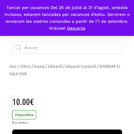
Tancat per vacances Del 26 de juliol al 31 d’agost, ambdós
Fes-te'n sòcia
inclosos, estarem tancades per vacances d’estiu. Servirem o
enviarem les vostres comandes a partir de l’1 de setembre.
Gràcies!
Descarta
Inici
/
Llibres
/
Assaig
/
Educació
/
Educació ecosocial
/ SEMBRAR EL
AULA VIVA
10.00
€
Disponible
En estoc