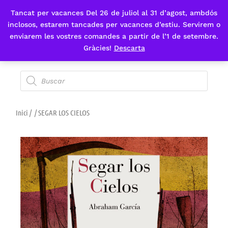
Tancat per vacances Del 26 de juliol al 31 d’agost, ambdós
Fes-te'n sòcia
inclosos, estarem tancades per vacances d’estiu. Servirem o
enviarem les vostres comandes a partir de l’1 de setembre.
Gràcies!
Descarta
Inici
/
/ SEGAR LOS CIELOS