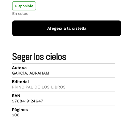
Disponible
En estoc
Afegeix a la cistella
segar los cielos
Autor/a
GARCÍA, ABRAHAM
Editorial
PRINCIPAL DE LOS LIBROS
EAN
9788419124647
Pàgines
208