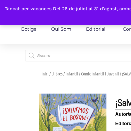
Fes-te'n sòcia
Tancat per vacances Del 26 de juliol al 31 d’agost, am
Botiga
Qui Som
Editorial
Con
Inici
/
Llibres
/
Infantil
/
Còmic Infantil i Juvenil
/ ¡SAL
¡s
Autor/
Editori