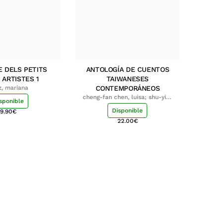
E DELS PETITS
ANTOLOGÍA DE CUENTOS
 ARTISTES 1
TAIWANESES
z, mariana
CONTEMPORÁNEOS
cheng-fan chen, luisa; shu-ying
sponible
chang, luisa
Disponible
9.90
€
22.00
€