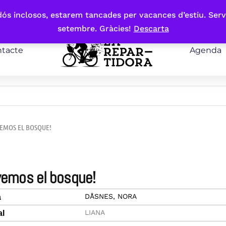
bdós inclosos, estarem tancades per vacances d’estiu. Serv
setembre. Gràcies!
Descarta
tacte
Agenda
VEMOS EL BOSQUE!
alvemos el bosque!
DÅSNES, NORA
a
LIANA
al