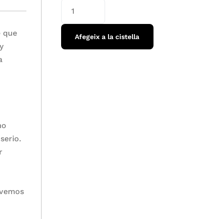
e que
Afegeix a la cistella
y
a
mo
serio.
r
lvemos