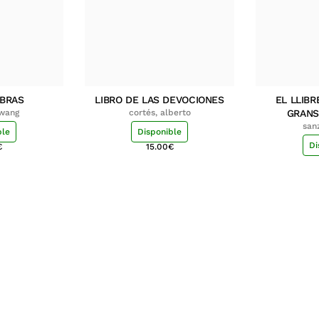
MBRAS
LIBRO DE LAS DEVOCIONES
EL LLIBR
hwang
cortés, alberto
GRANS
san
ble
Disponible
Di
€
15.00
€