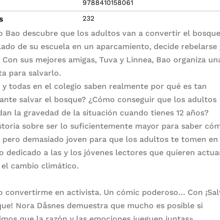
9788410158061
s
232
 Bao descubre que los adultos van a convertir el bosqu
 lado de su escuela en un aparcamiento, decide rebelarse 
. Con sus mejores amigas, Tuva y Linnea, Bao organiza un
ta para salvarlo.
 y todas en el colegio saben realmente por qué es tan
ante salvar el bosque? ¿Cómo conseguir que los adultos
dan la gravedad de la situación cuando tienes 12 años?
storia sobre ser lo suficientemente mayor para saber có
, pero demasiado joven para que los adultos te tomen en 
ro dedicado a las y los jóvenes lectores que quieren actua
 el cambio climático.
o convertirme en activista. Un cómic poderoso… Con ¡Sa
que! Nora Dåsnes demuestra que mucho es posible si
imos que la razón y las emociones jueguen juntas».