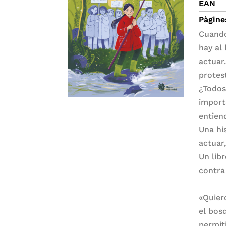
EAN
Pàgine
Cuando
hay al
actuar
protes
¿Todos
import
entien
Una hi
actuar
Un lib
contra
«Quier
el bos
permit