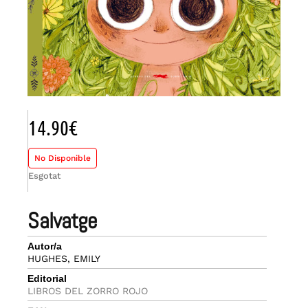
14.90
€
No Disponible
Esgotat
salvatge
Autor/a
HUGHES, EMILY
Editorial
LIBROS DEL ZORRO ROJO