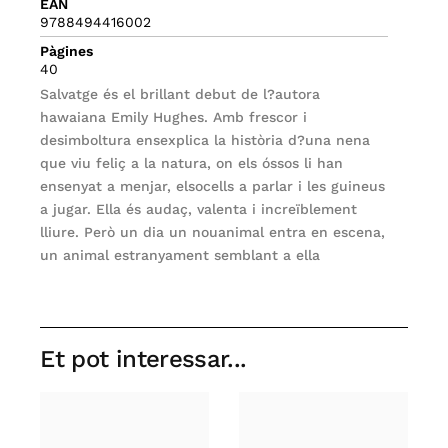
EAN
9788494416002
Pàgines
40
Salvatge és el brillant debut de l?autora
hawaiana Emily Hughes. Amb frescor i
desimboltura ensexplica la història d?una nena
que viu feliç a la natura, on els óssos li han
ensenyat a menjar, elsocells a parlar i les guineus
a jugar. Ella és audaç, valenta i increïblement
lliure. Però un dia un nouanimal entra en escena,
un animal estranyament semblant a ella
Et pot interessar...