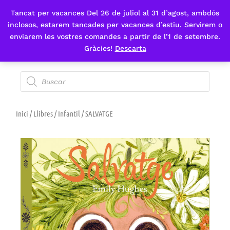
Tancat per vacances Del 26 de juliol al 31 d’agost, ambdós
Fes-te'n sòcia
inclosos, estarem tancades per vacances d’estiu. Servirem o
enviarem les vostres comandes a partir de l’1 de setembre.
Gràcies!
Descarta
Inici
/
Llibres
/
Infantil
/ SALVATGE