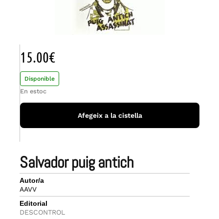
15.00
€
Disponible
En estoc
Afegeix a la cistella
salvador puig antich
Autor/a
AAVV
Editorial
DESCONTROL