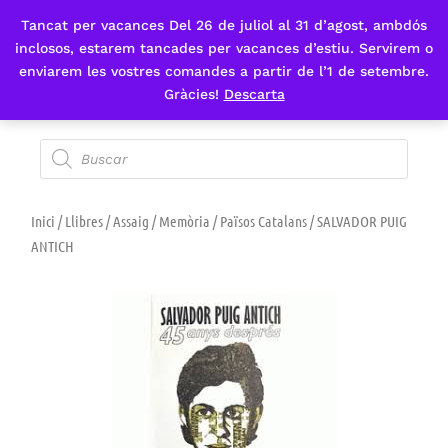
Tancat per vacances Del 26 de juliol al 31 d’agost, ambdós
Fes-te'n sòcia
inclosos, estarem tancades per vacances d’estiu. Servirem o
enviarem les vostres comandes a partir de l’1 de setembre.
Gràcies!
Descarta
Inici
/
Llibres
/
Assaig
/
Memòria
/
Països Catalans
/ SALVADOR PUIG
ANTICH