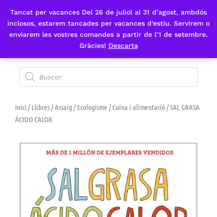
Tancat per vacances Del 26 de juliol al 31 d’agost, ambdós
Fes-te'n sòcia
inclosos, estarem tancades per vacances d’estiu. Servirem o
enviarem les vostres comandes a partir de l’1 de setembre.
Gràcies!
Descarta
Inici
/
Llibres
/
Assaig
/
Ecologisme
/
Cuina i alimentació
/ SAL GRASA
ÁCIDO CALOR