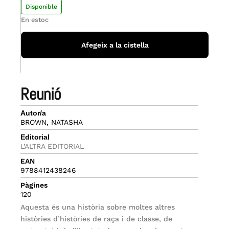
Disponible
En estoc
Afegeix a la cistella
reunió
Autor/a
BROWN, NATASHA
Editorial
L’ALTRA EDITORIAL
EAN
9788412438246
Pàgines
120
Aquesta és una història sobre moltes altres
històries d’històries de raça i de classe, de