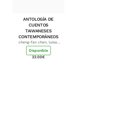
ANTOLOGÍA DE
CUENTOS
TAIWANESES
CONTEMPORÁNEOS
cheng-fan chen, luisa;
shu-ying chang, luisa
Disponible
22.00
€