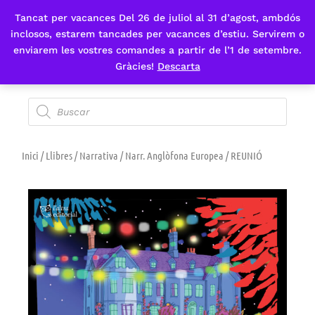
Tancat per vacances Del 26 de juliol al 31 d’agost, ambdós
Fes-te'n sòcia
inclosos, estarem tancades per vacances d’estiu. Servirem o
enviarem les vostres comandes a partir de l’1 de setembre.
Gràcies!
Descarta
Inici
/
Llibres
/
Narrativa
/
Narr. Anglòfona Europea
/ REUNIÓ