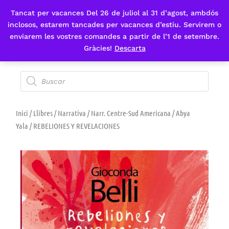
Tancat per vacances Del 26 de juliol al 31 d’agost, ambdós
Fes-te'n sòcia
inclosos, estarem tancades per vacances d’estiu. Servirem o
enviarem les vostres comandes a partir de l’1 de setembre.
Gràcies!
Descarta
Inici
/
Llibres
/
Narrativa
/
Narr. Centre-Sud Americana / Abya
Yala
/ REBELIONES Y REVELACIONES