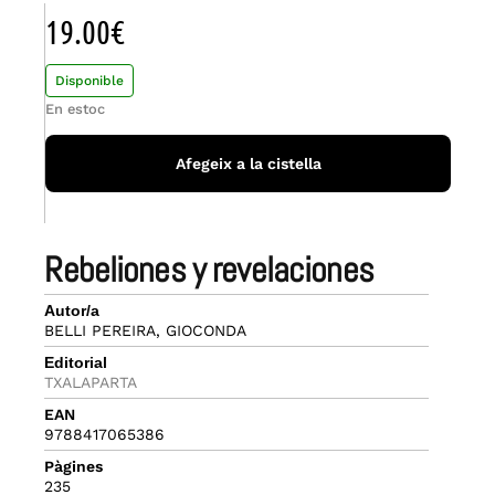
19.00
€
Disponible
En estoc
Afegeix a la cistella
rebeliones y revelaciones
Autor/a
BELLI PEREIRA, GIOCONDA
Editorial
TXALAPARTA
EAN
9788417065386
Pàgines
235