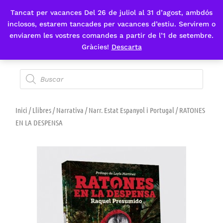
Tancat per vacances Del 26 de juliol al 31 d’agost, ambdós
Fes-te'n sòcia
inclosos, estarem tancades per vacances d’estiu. Servirem o
enviarem les vostres comandes a partir de l’1 de setembre.
Gràcies!
Descarta
Inici
/
Llibres
/
Narrativa
/
Narr. Estat Espanyol i Portugal
/ RATONES
EN LA DESPENSA