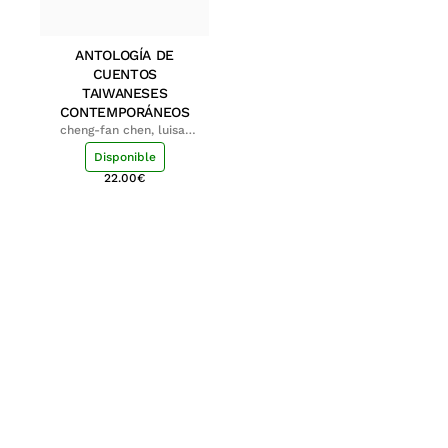
ANTOLOGÍA DE
CUENTOS
TAIWANESES
CONTEMPORÁNEOS
cheng-fan chen, luisa;
shu-ying chang, luisa
Disponible
22.00
€