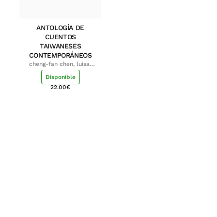
ANTOLOGÍA DE
CUENTOS
TAIWANESES
CONTEMPORÁNEOS
cheng-fan chen, luisa;
shu-ying chang, luisa
Disponible
22.00
€