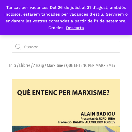
Tancat per vacances Del 26 de juliol al 31 d’agost, ambdós
Fes-te'n sòcia
inclosos, estarem tancades per vacances d’estiu. Servirem o
enviarem les vostres comandes a partir de l’1 de setembre.
Gràcies!
Descarta
Inici
/
Llibres
/
Assaig
/
Marxisme
/ QUÈ ENTENC PER MARXISME?