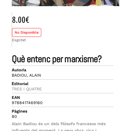
8.00
€
No Disponible
Esgotat
què entenc per marxisme?
Autor/a
BADIOU, ALAIN
Editorial
TRES I QUATRE
EAN
9788417469160
Pàgines
80
Alain Badiou és un dels filòsofs francesos més
influents del moment. La seva obra, rica i