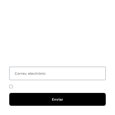
Subscriu-te
Vols estar al corrent dels actes i cursos que
organitzem i rebre les nostres recomanacions de
lectures? Subscriu-te al nostre butlletí i rebràs cada
15 dies una actualització amb totes les novetats
He acceptat i llegit la
política de privadesa
Enviar