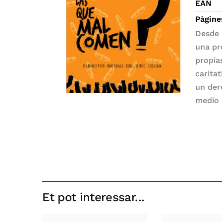
EAN
Pàgine
Desde 
una pr
propias
carita
un der
medio 
Et pot interessar...