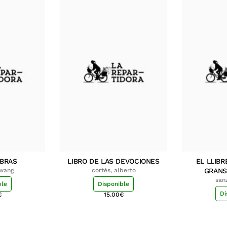
MBRAS
LIBRO DE LAS DEVOCIONES
EL LLIBR
hwang
cortés, alberto
GRANS
san
ble
Disponible
Di
€
15.00
€