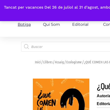
Fes-te'n sòcia
Tancat per vacances Del 26 de juliol al 31 d’agost, am
Botiga
Qui Som
Editorial
Con
Inici
/
Llibres
/
Assaig
/
Ecologisme
/ ¿QUÉ COMEN LAS
¿
Autor/
Editori