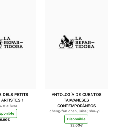
E DELS PETITS
ANTOLOGÍA DE CUENTOS
 ARTISTES 1
TAIWANESES
z, mariana
CONTEMPORÁNEOS
cheng-fan chen, luisa; shu-ying
sponible
chang, luisa
Disponible
9.90
€
22.00
€