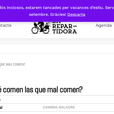
bdós inclosos, estarem tancades per vacances d’estiu. Serv
setembre. Gràcies!
Descarta
tacte
Agenda
 QUE MAL COMEN?
qué comen las que mal comen?
a
ZAMBRA-BALADRE
al