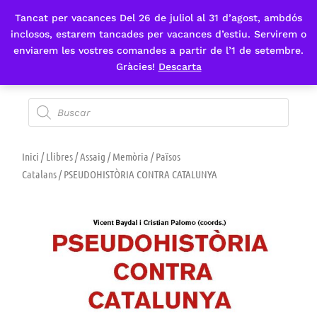
Tancat per vacances Del 26 de juliol al 31 d’agost, ambdós
Fes-te'n sòcia
inclosos, estarem tancades per vacances d’estiu. Servirem o
enviarem les vostres comandes a partir de l’1 de setembre.
Gràcies!
Descarta
Inici
/
Llibres
/
Assaig
/
Memòria
/
Països
Catalans
/ PSEUDOHISTÒRIA CONTRA CATALUNYA