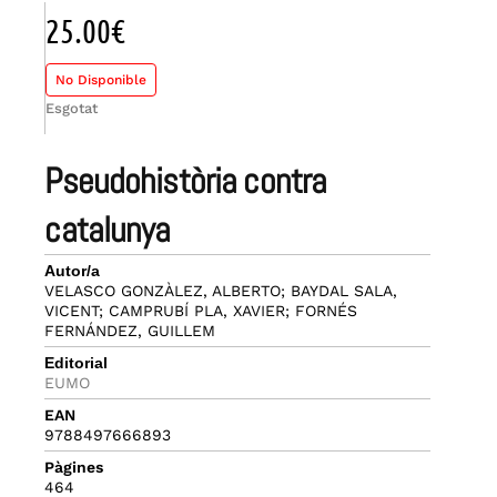
25.00
€
No Disponible
Esgotat
pseudohistòria contra
catalunya
Autor/a
VELASCO GONZÀLEZ, ALBERTO; BAYDAL SALA,
VICENT; CAMPRUBÍ PLA, XAVIER; FORNÉS
FERNÁNDEZ, GUILLEM
Editorial
EUMO
EAN
9788497666893
Pàgines
464