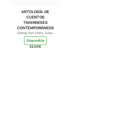
ANTOLOGÍA DE
CUENTOS
TAIWANESES
CONTEMPORÁNEOS
cheng-fan chen, luisa;
shu-ying chang, luisa
Disponible
22.00
€