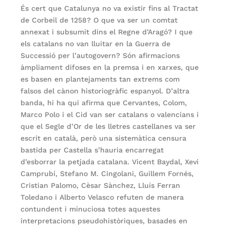
És cert que Catalunya no va existir fins al Tractat
de Corbeil de 1258? O que va ser un comtat
annexat i subsumit dins el Regne d’Aragó? I que
els catalans no van lluitar en la Guerra de
Successió per l’autogovern? Són afirmacions
àmpliament difoses en la premsa i en xarxes, que
es basen en plantejaments tan extrems com
falsos del cànon historiogràfic espanyol. D’altra
banda, hi ha qui afirma que Cervantes, Colom,
Marco Polo i el Cid van ser catalans o valencians i
que el Segle d’Or de les lletres castellanes va ser
escrit en català, però una sistemàtica censura
bastida per Castella s’hauria encarregat
d’esborrar la petjada catalana. Vicent Baydal, Xevi
Camprubí, Stefano M. Cingolani, Guillem Fornés,
Cristian Palomo, Cèsar Sànchez, Lluís Ferran
Toledano i Alberto Velasco refuten de manera
contundent i minuciosa totes aquestes
interpretacions pseudohistòriques, basades en