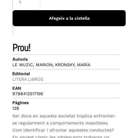
Afegeix a la cistella
prou!
Autor/a
LE MUZIC, MARION; KRONSKY, MARÍA
Editorial
LITERA LIBROS
EAN
9788412517156
Pàgines
128
Ser dona en aquesta societat implica enfrontar-
se regularment a comportaments masclistes.
Com identificar i afrontar aquestes conductes?
En aquest còmic les adolescents trobaran un