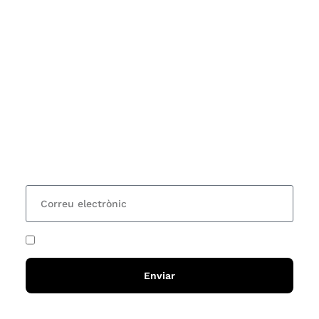
Subscriu-te
Vols estar al corrent dels actes i cursos que
organitzem i rebre les nostres recomanacions de
lectures? Subscriu-te al nostre butlletí i rebràs cada
15 dies una actualització amb totes les novetats
He acceptat i llegit la
política de privadesa
Enviar