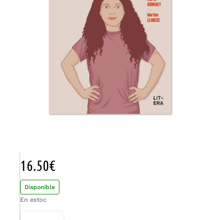
16.50
€
Disponible
En estoc