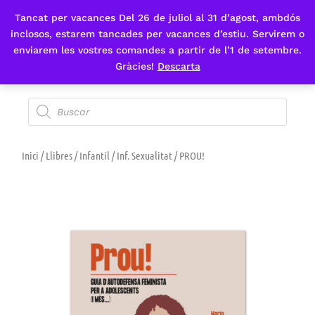
Tancat per vacances Del 26 de juliol al 31 d’agost, ambdós
Fes-te'n sòcia
inclosos, estarem tancades per vacances d’estiu. Servirem o
enviarem les vostres comandes a partir de l’1 de setembre.
Gràcies!
Descarta
Inici
/
Llibres
/
Infantil
/
Inf. Sexualitat
/ PROU!