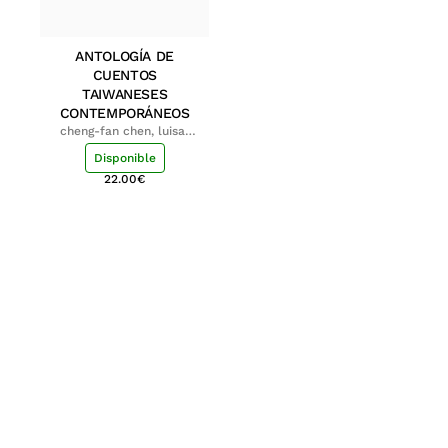
ANTOLOGÍA DE
CUENTOS
TAIWANESES
CONTEMPORÁNEOS
cheng-fan chen, luisa;
shu-ying chang, luisa
Disponible
22.00
€