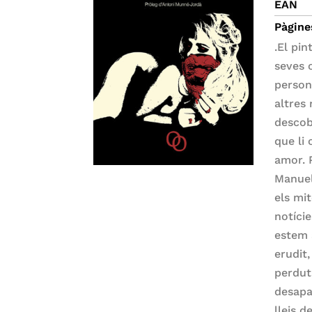
EAN
Pàgine
.El pi
seves 
person
altres
descob
que li 
amor. 
Manuel
els mi
notície
estem 
erudit
perdut
desapa
lleis d