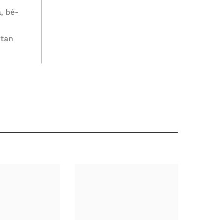
, bé-
 tan