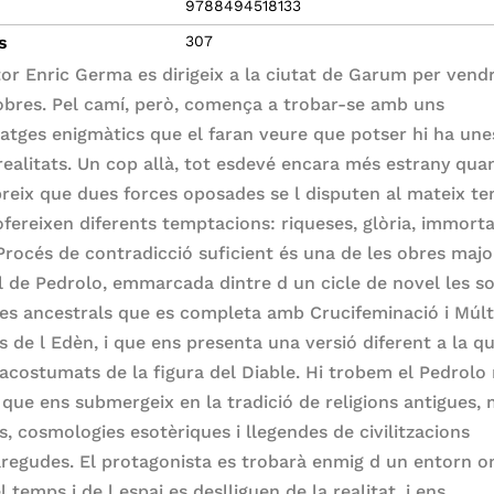
9788494518133
s
307
ntor Enric Germa es dirigeix a la ciutat de Garum per vendr
obres. Pel camí, però, comença a trobar-se amb uns
atges enigmàtics que el faran veure que potser hi ha une
 realitats. Un cop allà, tot esdevé encara més estrany qua
reix que dues forces oposades se l disputen al mateix t
ofereixen diferents temptacions: riqueses, glòria, immortal
Procés de contradicció suficient és una de les obres majo
 de Pedrolo, emmarcada dintre d un cicle de novel les s
tes ancestrals que es completa amb Crucifeminació i Múlt
s de l Edèn, i que ens presenta una versió diferent a la q
acostumats de la figura del Diable. Hi trobem el Pedrolo
, que ens submergeix en la tradició de religions antigues, 
s, cosmologies esotèriques i llegendes de civilitzacions
regudes. El protagonista es trobarà enmig d un entorn o
el temps i de l espai es deslliguen de la realitat, i ens