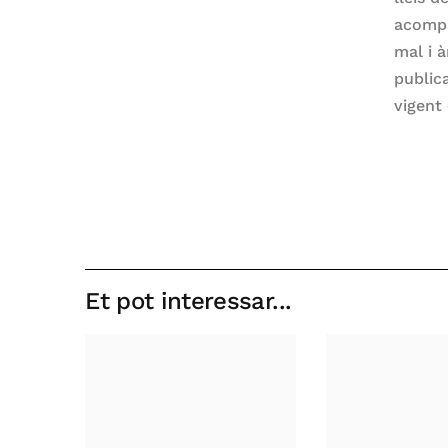
acompa
mal i 
public
vigent
Et pot interessar...