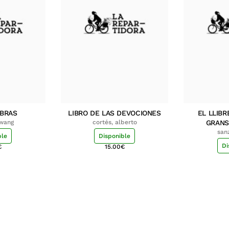
MBRAS
LIBRO DE LAS DEVOCIONES
EL LLIBR
hwang
cortés, alberto
GRANS
san
ble
Disponible
Di
€
15.00
€