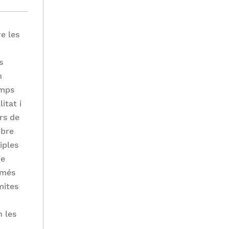
e les
s
n
emps
itat i
rs de
obre
iples
ue
 més
mites
n les