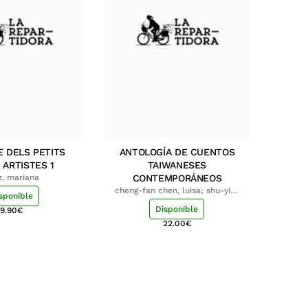
E DELS PETITS
ANTOLOGÍA DE CUENTOS
 ARTISTES 1
TAIWANESES
z, mariana
CONTEMPORÁNEOS
cheng-fan chen, luisa; shu-ying
sponible
chang, luisa
Disponible
9.90
€
22.00
€