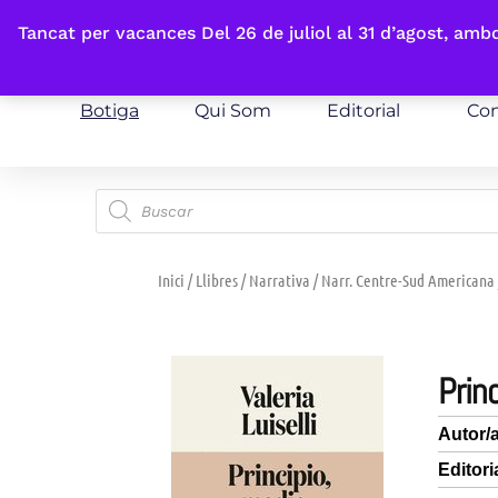
Fes-te'n sòcia
Tancat per vacances Del 26 de juliol al 31 d’agost, am
Botiga
Qui Som
Editorial
Con
Inici
/
Llibres
/
Narrativa
/
Narr. Centre-Sud Americana 
pri
Autor/
Editori