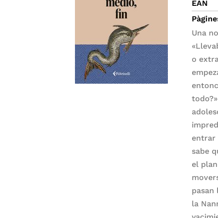
EAN
Pàgine
Una no
«Lleva
o extr
empeza
entonc
todo?»
adoles
impred
entrar
sabe q
el plan
movers
pasan l
la Nan
yacimi