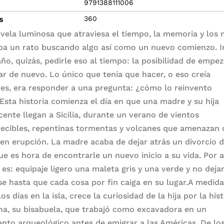
9791388111006
s
360
vela luminosa que atraviesa el tiempo, la memoria y los 
ba un rato buscando algo así como un nuevo comienzo. I
año, quizás, pedirle eso al tiempo: la posibilidad de empez
r de nuevo. Lo único que tenía que hacer, o eso creía
es, era responder a una pregunta: ¿cómo lo reinvento
Esta historia comienza el día en que una madre y su hija
cente llegan a Sicilia, durante un verano de vientos
ecibles, repentinas tormentas y volcanes que amenazan
 en erupción. La madre acaba de dejar atrás un divorcio dif
ue es hora de encontrarle un nuevo inicio a su vida. Por 
 es: equipaje ligero una maleta gris y una verde y no deja
e hasta que cada cosa por fin caiga en su lugar.A medid
os días en la isla, crece la curiosidad de la hija por la his
na, su bisabuela, que trabajó como excavadora en un
ento arqueológico antes de emigrar a las Américas. De lo