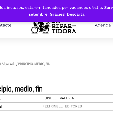
bdós inclosos, estarem tancades per vacances d’estiu. Serv
setembre. Gràcies!
Descarta
tacte
Agenda
/ Abya Yala
/ PRINCIPIO, MEDIO, FIN
ncipio, medio, fin
LUISELLI, VALERIA
a
FELTRINELLI EDITORES
al