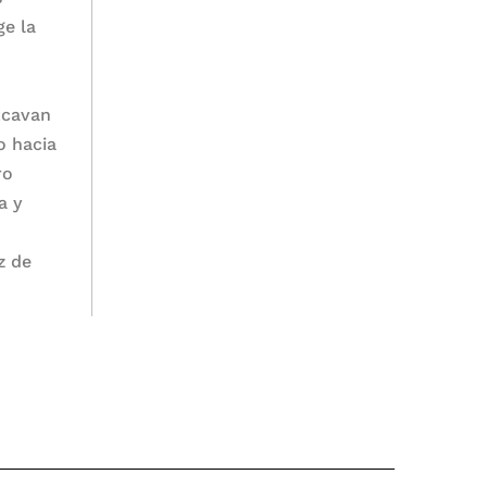
ge la
excavan
o hacia
ro
a y
z de