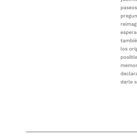
paseos
pregun
reimag
espera
tambié
los or
posibl
memori
declar
darle 