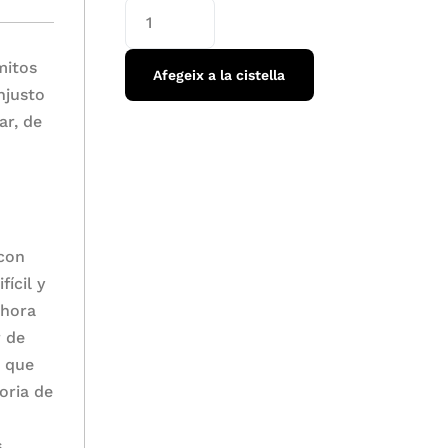
mitos
Afegeix a la cistella
njusto
ar, de
 con
ícil y
ahora
r de
a que
toria de
s