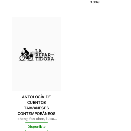
9.90
€
ANTOLOGÍA DE
CUENTOS
TAIWANESES
CONTEMPORÁNEOS
cheng-fan chen, luisa;
shu-ying chang, luisa
Disponible