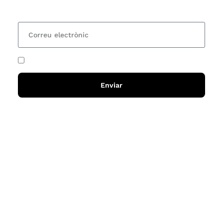
15 dies una actualització amb totes les novetats
He acceptat i llegit la
política de privadesa
Enviar