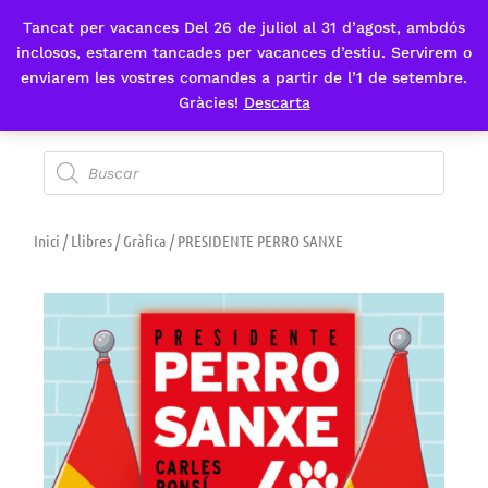
Tancat per vacances Del 26 de juliol al 31 d’agost, ambdós
Fes-te'n sòcia
inclosos, estarem tancades per vacances d’estiu. Servirem o
enviarem les vostres comandes a partir de l’1 de setembre.
Gràcies!
Descarta
Inici
/
Llibres
/
Gràfica
/ PRESIDENTE PERRO SANXE