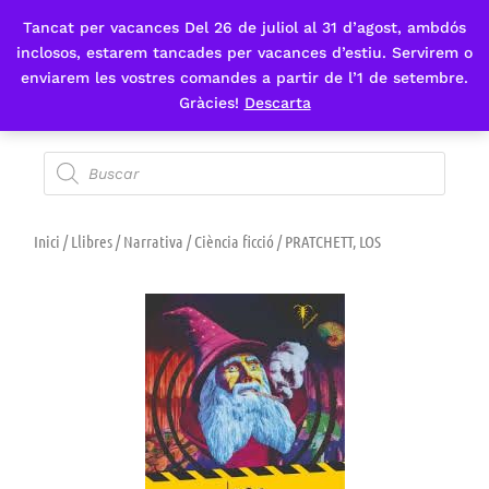
Tancat per vacances Del 26 de juliol al 31 d’agost, ambdós
Fes-te'n sòcia
inclosos, estarem tancades per vacances d’estiu. Servirem o
enviarem les vostres comandes a partir de l’1 de setembre.
Gràcies!
Descarta
Inici
/
Llibres
/
Narrativa
/
Ciència ficció
/ PRATCHETT, LOS