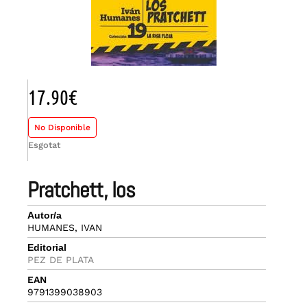
17.90
€
No Disponible
Esgotat
pratchett, los
Autor/a
HUMANES, IVAN
Editorial
PEZ DE PLATA
EAN
9791399038903