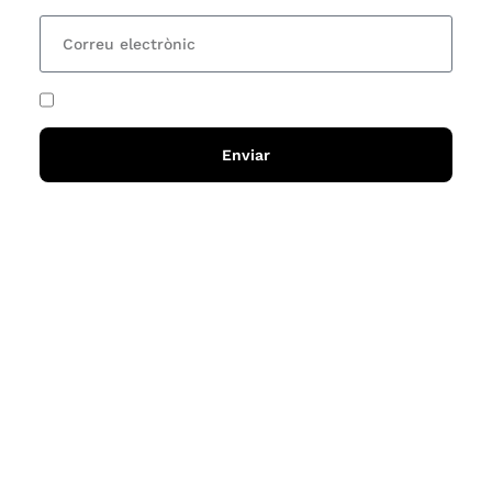
He acceptat i llegit la
política de privadesa
Enviar