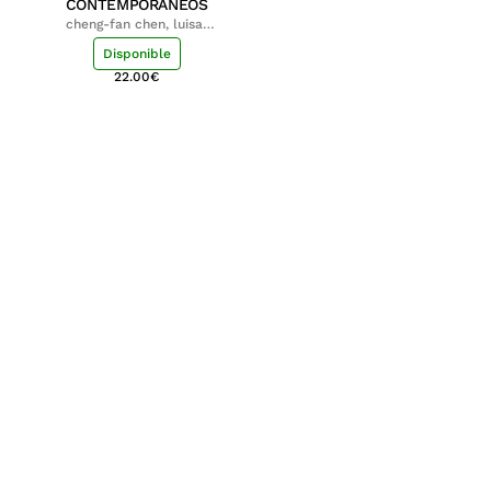
CONTEMPORÁNEOS
cheng-fan chen, luisa;
shu-ying chang, luisa
Disponible
22.00
€