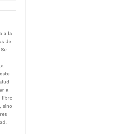
a a la
os de
 Se
la
 este
alud
ar a
 libro
, sino
res
ad,
s