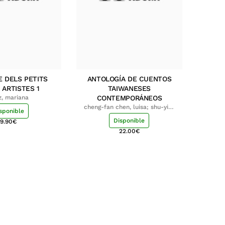
E DELS PETITS
ANTOLOGÍA DE CUENTOS
 ARTISTES 1
TAIWANESES
z, mariana
CONTEMPORÁNEOS
cheng-fan chen, luisa; shu-ying
sponible
chang, luisa
Disponible
9.90
€
22.00
€