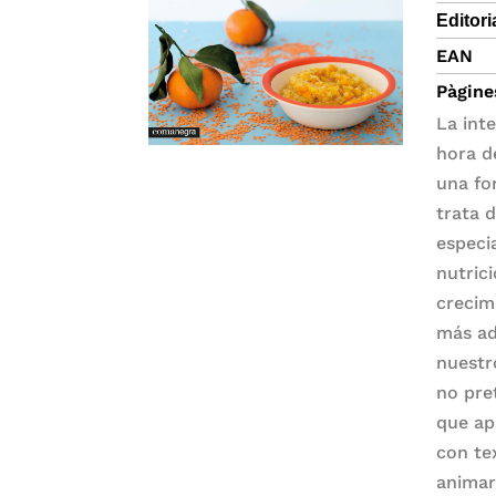
Editori
EAN
Pàgine
La inte
hora d
una fo
trata 
especi
nutric
crecim
más ad
nuestr
no pre
que ap
con te
animar