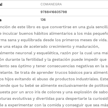
COMANEGRA
al
9788416605798
s
136
nción de este libro es que convertirse en una guía sencill
e inculcar buenos hábitos alimentarios a los más pequeñ
rma sana y equilibrada desde los primeros meses de vida.
de una etapa de acelerado crecimiento y maduración,
almente neuronal y esquelética, razón por la cual una ma
ión durante la fertilidad y la gestación puede impedir que
iento sea óptimo y tener consecuencias negativas en la s
elante. Se trata de aprender trucos básicos para aliment
os hijos evitando el abuso de productos industriales. Este
tende que tu bebé se alimente exclusivamente de potitos
uesta por un arco iris de colores y una explosión de sabo
xturas evolutivas y divertidas para despertarle la curiosid
le a experimentar con la comida y conseguir que sea má