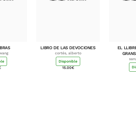
MBRAS
LIBRO DE LAS DEVOCIONES
EL LLIBR
hwang
cortés, alberto
GRANS
san
ble
Disponible
Di
€
15.00
€