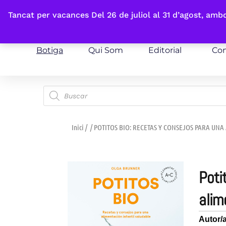
Fes-te'n sòcia
Tancat per vacances Del 26 de juliol al 31 d’agost, am
Botiga
Qui Som
Editorial
Con
Inici
/
/ POTITOS BIO: RECETAS Y CONSEJOS PARA UN
potitos bio: recetas y consejos para una
alim
Autor/