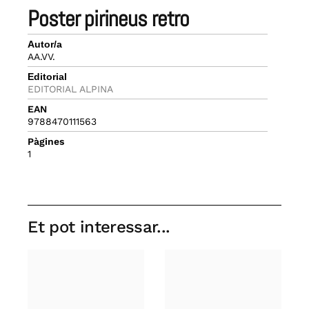
poster pirineus retro
Autor/a
AA.VV.
Editorial
EDITORIAL ALPINA
EAN
9788470111563
Pàgines
1
Et pot interessar...