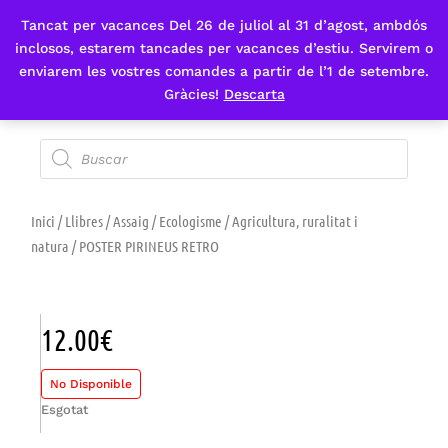
Tancat per vacances Del 26 de juliol al 31 d’agost, ambdós
Fes-te'n sòcia
inclosos, estarem tancades per vacances d’estiu. Servirem o
enviarem les vostres comandes a partir de l’1 de setembre.
Gràcies!
Descarta
Inici
/
Llibres
/
Assaig
/
Ecologisme
/
Agricultura, ruralitat i
natura
/ POSTER PIRINEUS RETRO
12.00
€
No Disponible
Esgotat