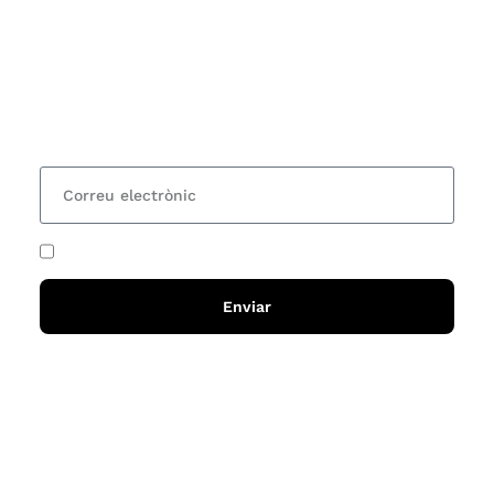
Vols estar al corrent dels actes i cursos que
organitzem i rebre les nostres recomanacions de
lectures? Subscriu-te al nostre butlletí i rebràs cada
15 dies una actualització amb totes les novetats
He acceptat i llegit la
política de privadesa
Enviar