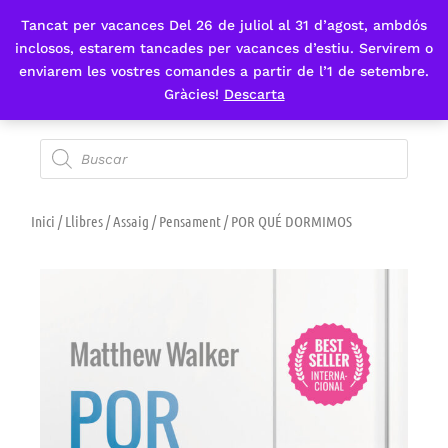
Tancat per vacances Del 26 de juliol al 31 d’agost, ambdós
Fes-te'n sòcia
inclosos, estarem tancades per vacances d’estiu. Servirem o
enviarem les vostres comandes a partir de l’1 de setembre.
Gràcies!
Descarta
Inici
/
Llibres
/
Assaig
/
Pensament
/ POR QUÉ DORMIMOS