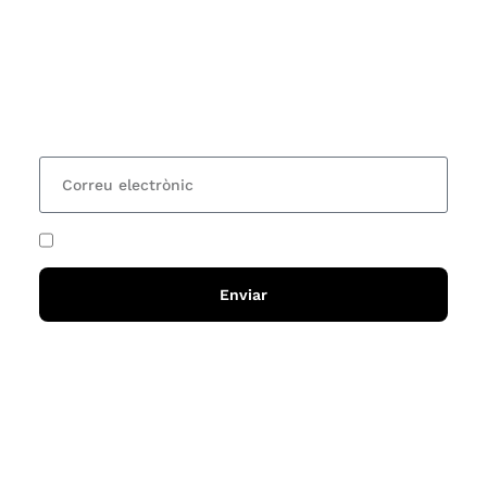
Vols estar al corrent dels actes i cursos que
organitzem i rebre les nostres recomanacions de
lectures? Subscriu-te al nostre butlletí i rebràs cada
15 dies una actualització amb totes les novetats
He acceptat i llegit la
política de privadesa
Enviar