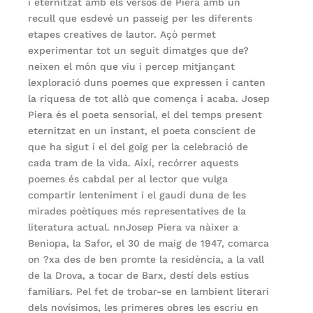
i eternitzat amb els versos de Piera amb un
recull que esdevé un passeig per les diferents
etapes creatives de lautor. Açò permet
experimentar tot un seguit dimatges que de?
neixen el món que viu i percep mitjançant
lexploració duns poemes que expressen i canten
la riquesa de tot allò que comença i acaba. Josep
Piera és el poeta sensorial, el del temps present
eternitzat en un instant, el poeta conscient de
que ha sigut i el del goig per la celebració de
cada tram de la vida. Així, recórrer aquests
poemes és cabdal per al lector que vulga
compartir lenteniment i el gaudi duna de les
mirades poètiques més representatives de la
literatura actual. nnJosep Piera va nàixer a
Beniopa, la Safor, el 30 de maig de 1947, comarca
on ?xa des de ben promte la residència, a la vall
de la Drova, a tocar de Barx, destí dels estius
familiars. Pel fet de trobar-se en lambient literari
dels novísimos, les primeres obres les escriu en