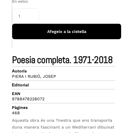
En estoc
Afegeix a la cistella
poesia completa. 1971-2018
Autor/a
PIERA I RUBIÓ, JOSEP
Editorial
EAN
9788478228072
Pàgines
468
Aquesta obra és una ?nestra que ens transporta
duna manera fascinant a un Mediterrani dibuixat