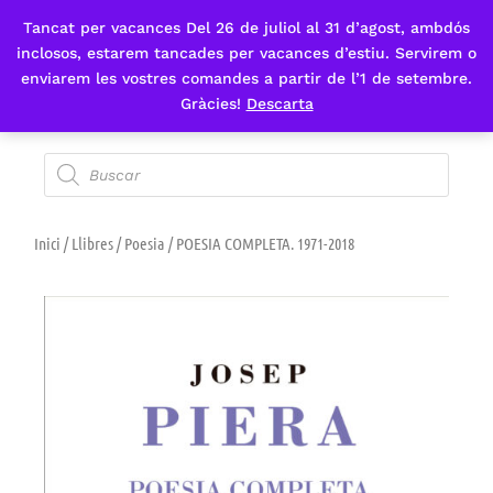
Tancat per vacances Del 26 de juliol al 31 d’agost, ambdós
Fes-te'n sòcia
inclosos, estarem tancades per vacances d’estiu. Servirem o
enviarem les vostres comandes a partir de l’1 de setembre.
Gràcies!
Descarta
Inici
/
Llibres
/
Poesia
/ POESIA COMPLETA. 1971-2018