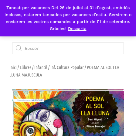
Tancat per vacances Del 26 de juliol al 31 d’agost, ambdós
Fes-te'n sòcia
inclosos, estarem tancades per vacances d’estiu. Servirem o
enviarem les vostres comandes a partir de l’1 de setembre.
Gràcies!
Descarta
Inici
/
Llibres
/
Infantil
/
Inf. Cultura Popular
/ POEMA AL SOL I LA
LLUNA MAJUSCULA