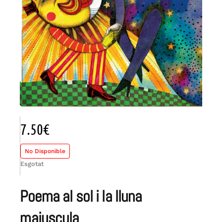
7.50
€
No Disponible
Esgotat
poema al sol i la lluna
majuscula