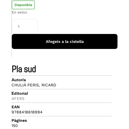
Disponible
En estoc
Afegeix a la cistella
pla sud
Autor/a
CHULIÀ PERIS, RICARD
Editorial
AFERS
EAN
9788418618994
Pàgines
150