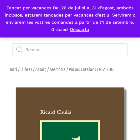
Tancat per vacances Del 26 de juliol al 31 d’agost, ambdós
Fes-te'n sòcia
inclosos, estarem tancades per vacances d’estiu. Servirem o
enviarem les vostres comandes a partir de l’1 de setembre.
Gràcies!
Descarta
Inici
/
Llibres
/
Assaig
/
Memòria
/
Països Catalans
/ PLA SUD