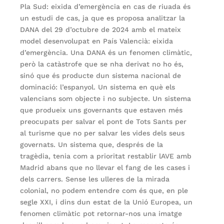
Pla Sud: eixida d’emergència en cas de riuada és
un estudi de cas, ja que es proposa analitzar la
DANA del 29 d’octubre de 2024 amb el mateix
model desenvolupat en País Valencià: eixida
d’emergència. Una DANA és un fenomen climàtic,
però la catàstrofe que se nha derivat no ho és,
sinó que és producte dun sistema nacional de
dominació: l’espanyol. Un sistema en què els
valencians som objecte i no subjecte. Un sistema
que produeix uns governants que estaven més
preocupats per salvar el pont de Tots Sants per
al turisme que no per salvar les vides dels seus
governats. Un sistema que, després de la
tragèdia, tenia com a prioritat restablir lAVE amb
Madrid abans que no llevar el fang de les cases i
dels carrers. Sense les ulleres de la mirada
colonial, no podem entendre com és que, en ple
segle XXI, i dins dun estat de la Unió Europea, un
fenomen climàtic pot retornar-nos una imatge