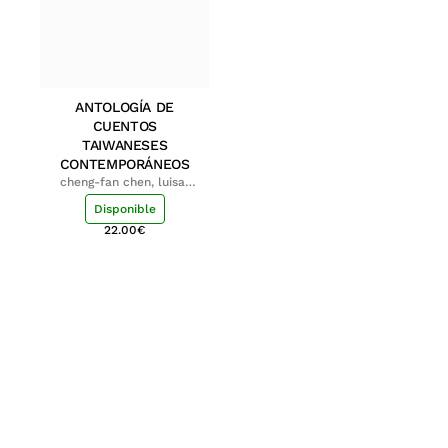
ANTOLOGÍA DE
CUENTOS
TAIWANESES
CONTEMPORÁNEOS
cheng-fan chen, luisa;
shu-ying chang, luisa
Disponible
22.00
€