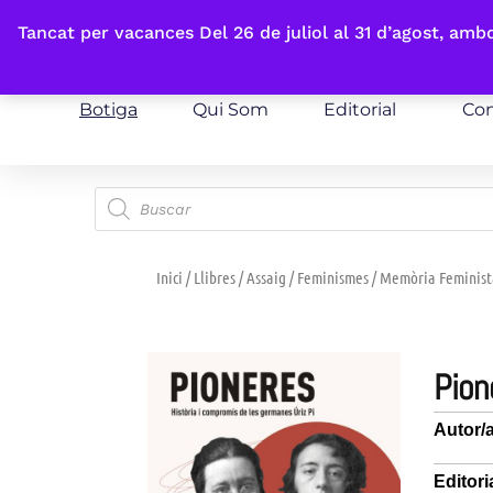
Fes-te'n sòcia
Tancat per vacances Del 26 de juliol al 31 d’agost, am
Botiga
Qui Som
Editorial
Con
Inici
/
Llibres
/
Assaig
/
Feminismes
/
Memòria Feminist
pio
Autor/
Editori