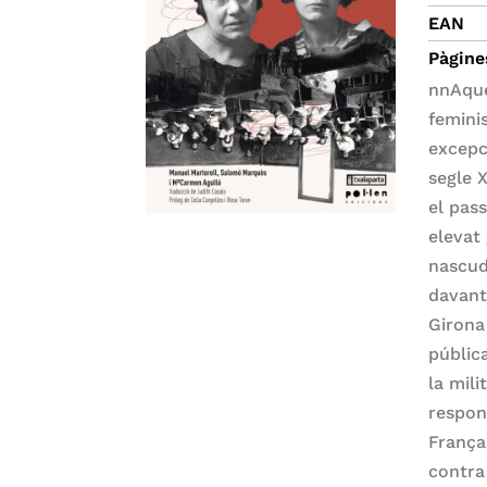
EAN
Pàgine
nnAque
femini
excepc
segle 
el pass
elevat 
nascud
davan
Girona
pública
la mil
respons
França
contra 