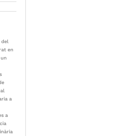
 del
rat en
 un
s
de
al
aria a
es a
cia
inària