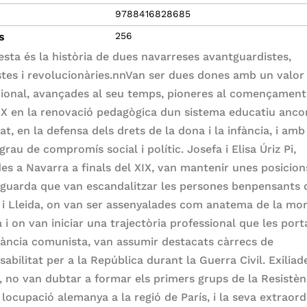
9788416828685
s
256
sta és la història de dues navarreses avantguardistes,
stes i revolucionàries.nnVan ser dues dones amb un valor
ional, avançades al seu temps, pioneres al començament
XX en la renovació pedagògica dun sistema educatiu anco
at, en la defensa dels drets de la dona i la infància, i amb
grau de compromís social i polític. Josefa i Elisa Úriz Pi,
es a Navarra a finals del XIX, van mantenir unes posicion
tguarda que van escandalitzar les persones benpensants 
 i Lleida, on van ser assenyalades com anatema de la mor
 i on van iniciar una trajectòria professional que les port
itància comunista, van assumir destacats càrrecs de
abilitat per a la República durant la Guerra Civil. Exiliad
, no van dubtar a formar els primers grups de la Resistèn
locupació alemanya a la regió de París, i la seva extraord