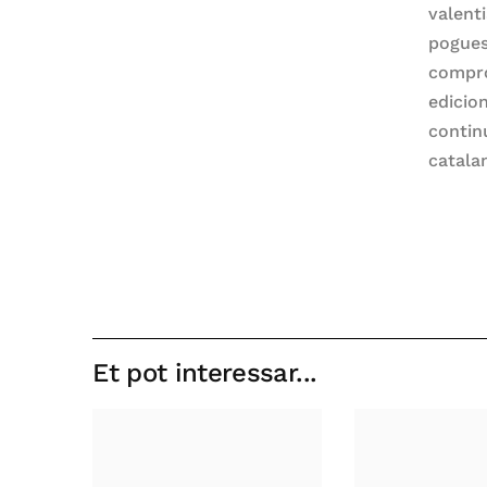
valent
pogues
compro
edicion
continu
catala
Et pot interessar...