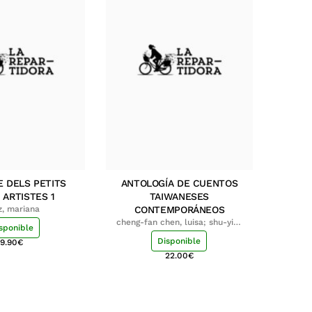
E DELS PETITS
ANTOLOGÍA DE CUENTOS
 ARTISTES 1
TAIWANESES
z, mariana
CONTEMPORÁNEOS
cheng-fan chen, luisa; shu-ying
sponible
chang, luisa
Disponible
9.90
€
22.00
€