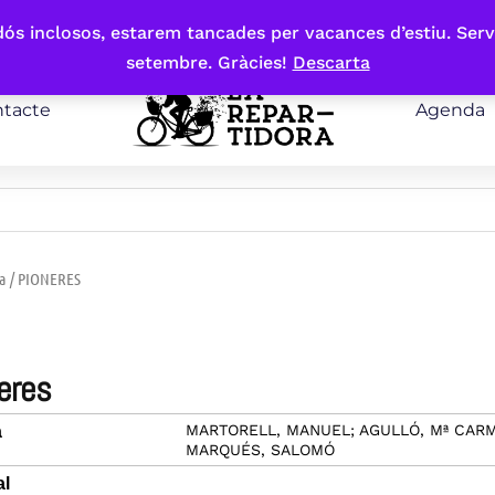
bdós inclosos, estarem tancades per vacances d’estiu. Serv
setembre. Gràcies!
Descarta
tacte
Agenda
a
/ PIONERES
neres
MARTORELL, MANUEL; AGULLÓ, Mª CAR
a
MARQUÉS, SALOMÓ
al