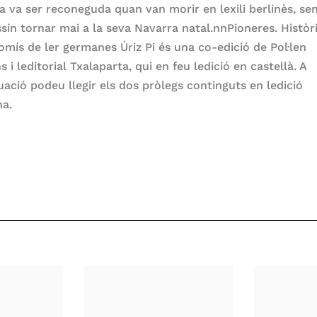
ia va ser reconeguda quan van morir en lexili berlinès, se
sin tornar mai a la seva Navarra natal.nnPioneres. Històri
mís de ler germanes Úriz Pi és una co-edició de Pol·len
s i leditorial Txalaparta, qui en feu ledició en castellà. A
ació podeu llegir els dos pròlegs continguts en ledició
na.