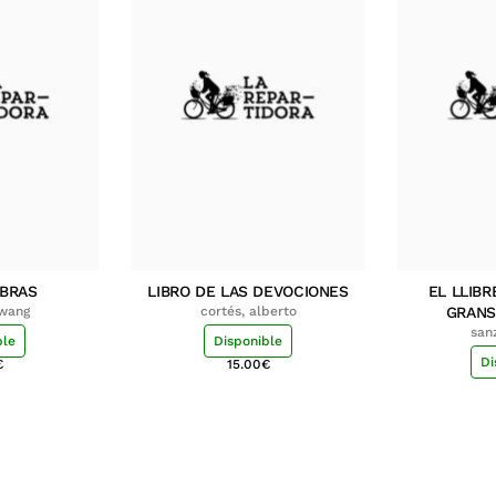
MBRAS
LIBRO DE LAS DEVOCIONES
EL LLIBR
hwang
cortés, alberto
GRANS
san
ble
Disponible
Di
€
15.00
€