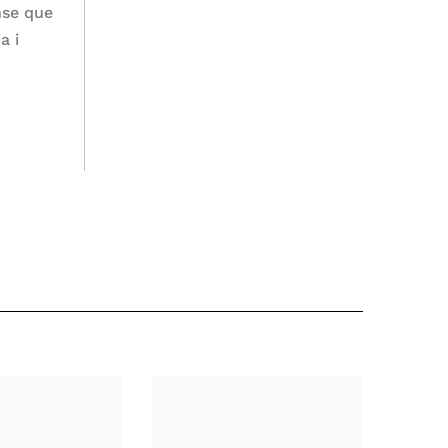
nse que
a i