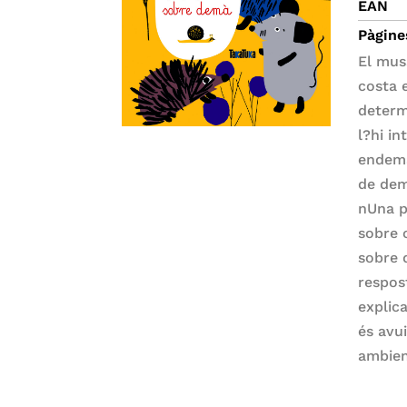
EAN
Pàgine
El mus
costa 
determ
l?hi i
endemà.
de dem
nUna p
sobre 
sobre 
respos
explic
és avui
ambien