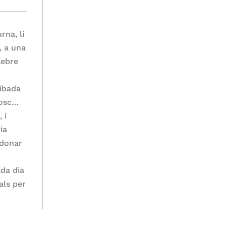
rna, li
, a una
lebre
ribada
bosc…
 i
ia
 donar
da dia
als per