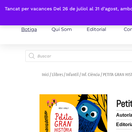
Fes-te'n sòcia
Tancat per vacances Del 26 de juliol al 31 d’agost, am
Botiga
Qui Som
Editorial
Con
Inici
/
Llibres
/
Infantil
/
Inf. Ciència
/ PETITA GRAN HI
pet
Autor/
Editori