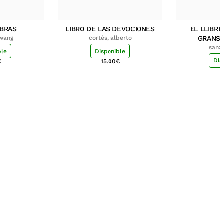
MBRAS
LIBRO DE LAS DEVOCIONES
EL LLIBR
hwang
cortés, alberto
GRANS
san
ble
Disponible
Di
€
15.00
€