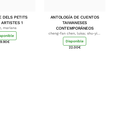
E DELS PETITS
ANTOLOGÍA DE CUENTOS
 ARTISTES 1
TAIWANESES
z, mariana
CONTEMPORÁNEOS
cheng-fan chen, luisa; shu-ying
sponible
chang, luisa
Disponible
9.90
€
22.00
€