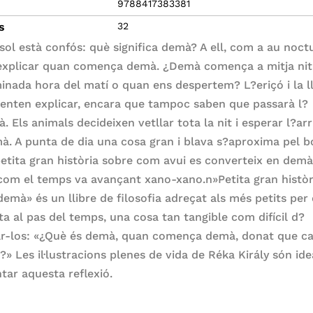
9788417383381
s
32
sol està confós: què significa demà? A ell, com a au noctu
explicar quan comença demà. ¿Demà comença a mitja nit
inada hora del matí o quan ens despertem? L?eriçó i la l
ntenten explicar, encara que tampoc saben que passarà l?
 Els animals decideixen vetllar tota la nit i esperar l?ar
à. A punta de dia una cosa gran i blava s?aproxima pel 
etita gran història sobre com avui es converteix en demà,
com el temps va avançant xano-xano.n»Petita gran històr
demà» és un llibre de filosofia adreçat als més petits per
ta al pas del temps, una cosa tan tangible com difícil d?
ar-los: «¿Què és demà, quan comença demà, donat que ca
?» Les il·lustracions plenes de vida de Réka Király són ide
tar aquesta reflexió.