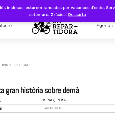
bdós inclosos, estarem tancades per vacances d’estiu. Serv
setembre. Gràcies!
Descarta
tacte
Agenda
STÒRIA SOBRE DEMÀ
ita gran història sobre demà
KIRÁLY, RÉKA
a
TAKATUKA
al