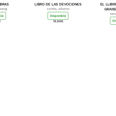
MBRAS
LIBRO DE LAS DEVOCIONES
EL LLIBR
hwang
cortés, alberto
GRANS
san
ble
Disponible
Di
€
15.00
€