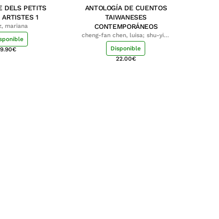
E DELS PETITS
ANTOLOGÍA DE CUENTOS
 ARTISTES 1
TAIWANESES
z, mariana
CONTEMPORÁNEOS
cheng-fan chen, luisa; shu-ying
sponible
chang, luisa
Disponible
9.90
€
22.00
€