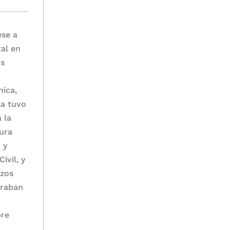
ese a
al en
us
nica,
la tuvo
 la
tura
 y
ivil, y
rzos
traban
bre