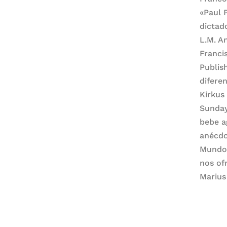
«Paul P
dictad
L.M. A
Franci
Publis
difere
Kirkus
Sunday
bebe a
anécdo
Mundo«
nos of
Marius