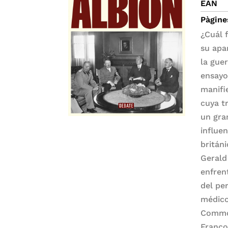
EAN
Pàgine
¿Cuál 
su apa
la gue
ensayo
manifie
cuya t
un gra
influe
britán
Gerald
enfren
del pe
médico
Common
Franco