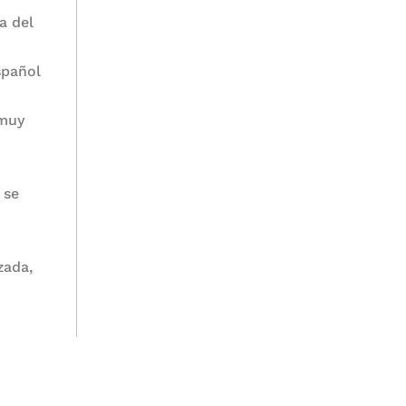
a del
spañol
 muy
 se
zada,