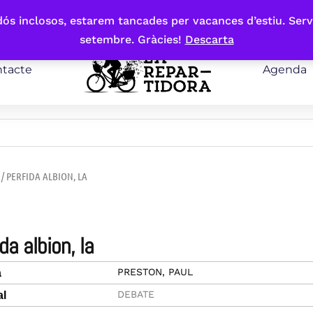
bdós inclosos, estarem tancades per vacances d’estiu. Serv
setembre. Gràcies!
Descarta
tacte
Agenda
/ PERFIDA ALBION, LA
ida albion, la
PRESTON, PAUL
a
DEBATE
al