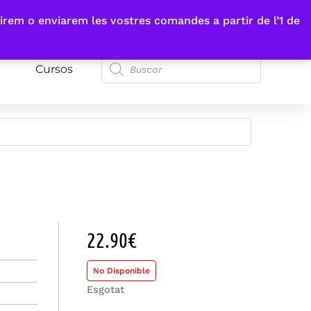
irem o enviarem les vostres comandes a partir de l’1 de
Cursos
22.90
€
No Disponible
Esgotat