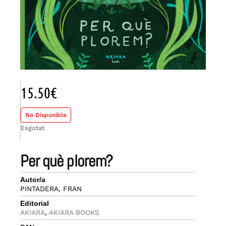
15.50
€
No Disponible
Esgotat
per què plorem?
Autor/a
PINTADERA, FRAN
Editorial
AKIARA
,
AKIARA BOOKS