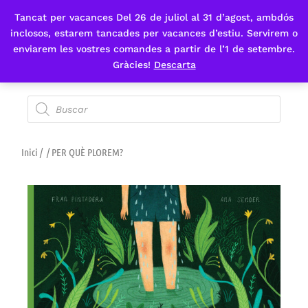
Tancat per vacances Del 26 de juliol al 31 d’agost, ambdós
Fes-te'n sòcia
inclosos, estarem tancades per vacances d’estiu. Servirem o
enviarem les vostres comandes a partir de l’1 de setembre.
Gràcies!
Descarta
Inici
/
/ PER QUÈ PLOREM?