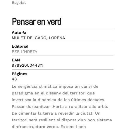
Esgotat
pensar en verd
Autor/a
MULET DELGADO, LORENA
Editorial
PER L’HORTA
EAN
9789200044311
Pàgines
48
Lemergència climàtica imposa un canvi de
paradigma en el disseny del territori que
invertisca la dinàmica de les últimes dècades.
Passar durbanitzar lHorta a ruralitzar allò urbà.
De cimentar la terra a reverdir la ciutat. Un
territori serà resilient si disposa dun bon sistema
dinfraestructura verda. Extens i ben