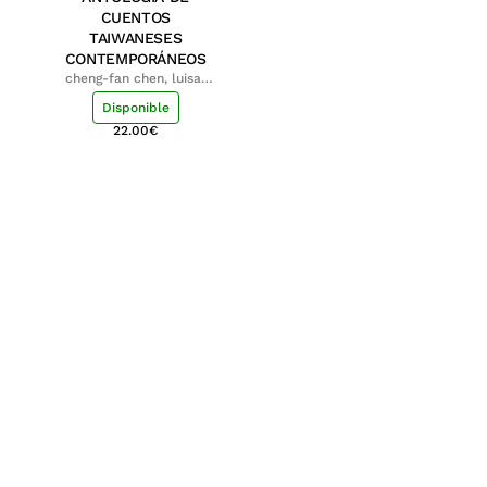
CUENTOS
TAIWANESES
CONTEMPORÁNEOS
cheng-fan chen, luisa;
shu-ying chang, luisa
Disponible
22.00
€