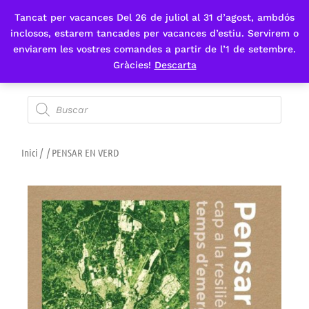
Tancat per vacances Del 26 de juliol al 31 d’agost, ambdós
Fes-te'n sòcia
inclosos, estarem tancades per vacances d’estiu. Servirem o
enviarem les vostres comandes a partir de l’1 de setembre.
Gràcies!
Descarta
Inici
/
/ PENSAR EN VERD