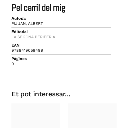
pel carril del mig
Autor/a
PIJUAN, ALBERT
Editorial
LA SEGONA PERIFERIA
EAN
9788419059499
Pàgines
0
Et pot interessar...