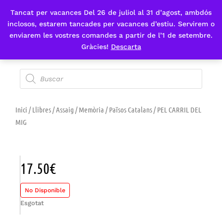
Tancat per vacances Del 26 de juliol al 31 d’agost, ambdós
Fes-te'n sòcia
inclosos, estarem tancades per vacances d’estiu. Servirem o
enviarem les vostres comandes a partir de l’1 de setembre.
Gràcies!
Descarta
Inici
/
Llibres
/
Assaig
/
Memòria
/
Països Catalans
/ PEL CARRIL DEL
MIG
17.50
€
No Disponible
Esgotat