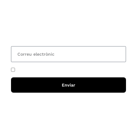
Vols estar al corrent dels actes i cursos que
organitzem i rebre les nostres recomanacions de
lectures? Subscriu-te al nostre butlletí i rebràs cada
15 dies una actualització amb totes les novetats
He acceptat i llegit la
política de privadesa
Enviar