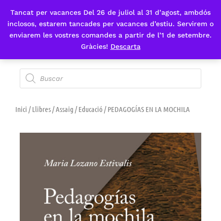
Tancat per vacances Del 26 de juliol al 31 d’agost, ambdós
Fes-te'n sòcia
inclosos, estarem tancades per vacances d’estiu. Servirem o
enviarem les vostres comandes a partir de l’1 de setembre.
Gràcies!
Descarta
Inici
/
Llibres
/
Assaig
/
Educació
/ PEDAGOGÍAS EN LA MOCHILA