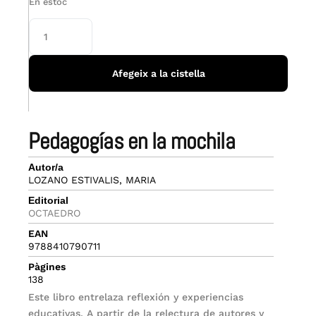
En estoc
Afegeix a la cistella
pedagogías en la mochila
Autor/a
LOZANO ESTIVALIS, MARIA
Editorial
OCTAEDRO
EAN
9788410790711
Pàgines
138
Este libro entrelaza reflexión y experiencias
educativas. A partir de la relectura de autores y