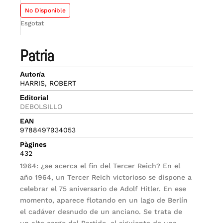
No Disponible
Esgotat
patria
Autor/a
HARRIS, ROBERT
Editorial
DEBOLSILLO
EAN
9788497934053
Pàgines
432
1964: ¿se acerca el fin del Tercer Reich? En el
año 1964, un Tercer Reich victorioso se dispone a
celebrar el 75 aniversario de Adolf Hitler. En ese
momento, aparece flotando en un lago de Berlín
el cadáver desnudo de un anciano. Se trata de
un alto cargo del Partido, el siguiente de una