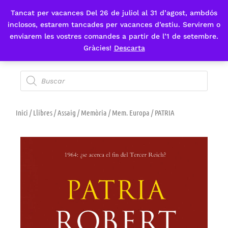
Tancat per vacances Del 26 de juliol al 31 d’agost, ambdós
Fes-te'n sòcia
inclosos, estarem tancades per vacances d’estiu. Servirem o
enviarem les vostres comandes a partir de l’1 de setembre.
Gràcies!
Descarta
Inici
/
Llibres
/
Assaig
/
Memòria
/
Mem. Europa
/ PATRIA