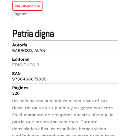
No Disponible
Esgotat
patria digna
Autor/a
BARROSO, ALÁN
Editorial
EDICIONES B
EAN
9788466672085
Pàgines
320
Un país no son sus nobles ni sus reyes ni sus
ricos. Un país es su pueblo y su gente corriente.
Es el momento de recuperar nuestra historia, la
patria que intentaron robarnos. Durante
demasiados años los españoles hemos vivido
sintiéndonos extranjeros en nuestra propia casa,