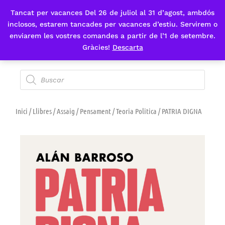
Tancat per vacances Del 26 de juliol al 31 d’agost, ambdós
Fes-te'n sòcia
inclosos, estarem tancades per vacances d’estiu. Servirem o
enviarem les vostres comandes a partir de l’1 de setembre.
Gràcies!
Descarta
Inici
/
Llibres
/
Assaig
/
Pensament
/
Teoria Politica
/ PATRIA DIGNA