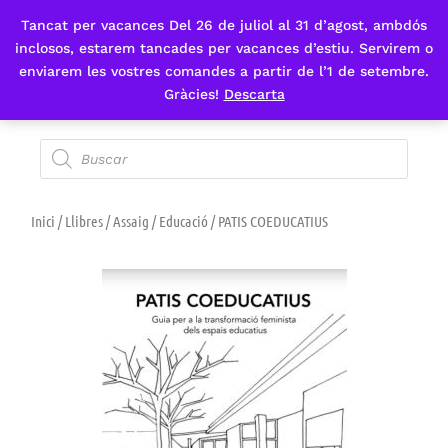
Tancat per vacances Del 26 de juliol al 31 d’agost, ambdós
Fes-te'n sòcia
inclosos, estarem tancades per vacances d’estiu. Servirem o
enviarem les vostres comandes a partir de l’1 de setembre.
Gràcies!
Descarta
Inici
/
Llibres
/
Assaig
/
Educació
/ PATIS COEDUCATIUS