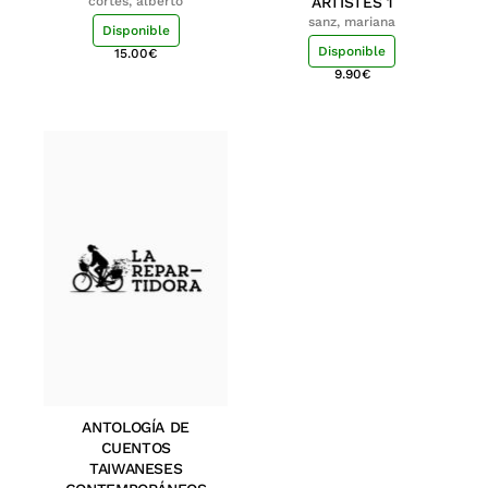
cortés, alberto
ARTISTES 1
sanz, mariana
Disponible
Disponible
15.00
€
9.90
€
ANTOLOGÍA DE
CUENTOS
TAIWANESES