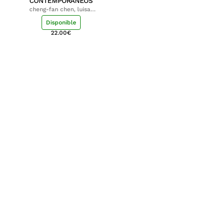
CONTEMPORÁNEOS
cheng-fan chen, luisa;
shu-ying chang, luisa
Disponible
22.00
€