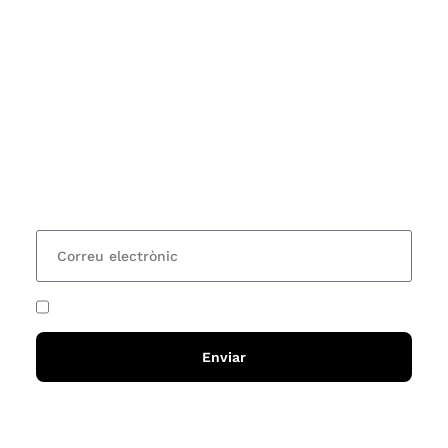
Subscriu-te
Vols estar al corrent dels actes i cursos que
organitzem i rebre les nostres recomanacions de
lectures? Subscriu-te al nostre butlletí i rebràs cada
15 dies una actualització amb totes les novetats
He acceptat i llegit la
política de privadesa
Enviar