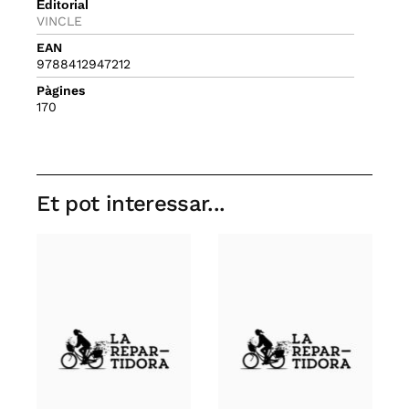
Editorial
VINCLE
EAN
9788412947212
Pàgines
170
Et pot interessar...