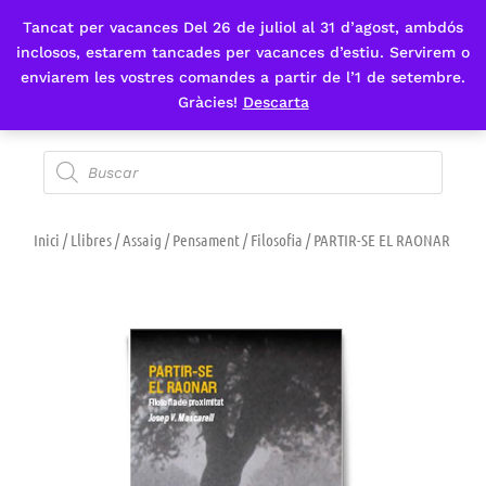
Tancat per vacances Del 26 de juliol al 31 d’agost, ambdós
Fes-te'n sòcia
inclosos, estarem tancades per vacances d’estiu. Servirem o
enviarem les vostres comandes a partir de l’1 de setembre.
Gràcies!
Descarta
Inici
/
Llibres
/
Assaig
/
Pensament
/
Filosofia
/ PARTIR-SE EL RAONAR