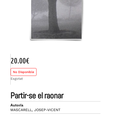
20.00
€
No Disponible
Esgotat
partir-se el raonar
Autor/a
MASCARELL, JOSEP-VICENT