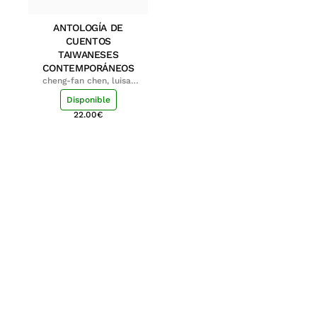
ANTOLOGÍA DE
CUENTOS
TAIWANESES
CONTEMPORÁNEOS
cheng-fan chen, luisa;
shu-ying chang, luisa
Disponible
22.00
€