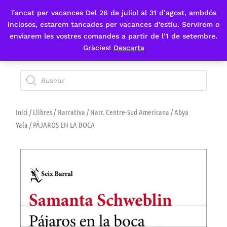
Tancat per vacances Del 26 de juliol al 31 d’agost, ambdós
Fes-te'n sòcia
inclosos, estarem tancades per vacances d’estiu. Servirem o
enviarem les vostres comandes a partir de l’1 de setembre.
Gràcies!
Descarta
Inici
/
Llibres
/
Narrativa
/
Narr. Centre-Sud Americana / Abya
Yala
/ PÁJAROS EN LA BOCA