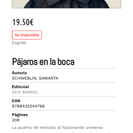
19.50
€
No Disponible
Esgotat
pájaros en la boca
Autor/a
SCHWEBLIN, SAMANTA
Editorial
SEIX BARRAL
EAN
9788432244766
Pàgines
208
La puerta de entrada al fascinante universo