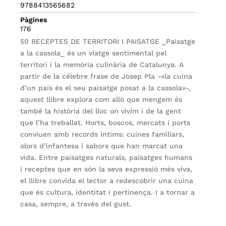
9788413565682
Pàgines
176
50 RECEPTES DE TERRITORI I PAISATGE _Paisatge
a la cassola_ és un viatge sentimental pel
territori i la memòria culinària de Catalunya. A
partir de la cèlebre frase de Josep Pla -«la cuina
d’un país és el seu paisatge posat a la cassola»-,
aquest llibre explora com allò que mengem és
també la història del lloc on vivim i de la gent
que l’ha treballat. Horts, boscos, mercats i ports
conviuen amb records íntims: cuines familiars,
olors d’infantesa i sabors que han marcat una
vida. Entre paisatges naturals, paisatges humans
i receptes que en són la seva expressió més viva,
el llibre convida el lector a redescobrir una cuina
que és cultura, identitat i pertinença. I a tornar a
casa, sempre, a través del gust.