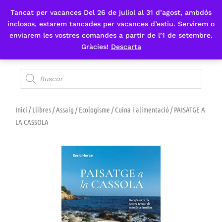
Tancat per vacances Del 26 de juliol al 31 d’agost, ambdós
Fes-te'n sòcia
inclosos, estarem tancades per vacances d’estiu. Servirem o
enviarem les vostres comandes a partir de l’1 de setembre.
Gràcies!
Descarta
Inici
/
Llibres
/
Assaig
/
Ecologisme
/
Cuina i alimentació
/ PAISATGE A
LA CASSOLA