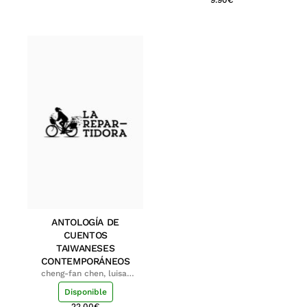
9.90
€
ANTOLOGÍA DE
CUENTOS
TAIWANESES
CONTEMPORÁNEOS
cheng-fan chen, luisa;
shu-ying chang, luisa
Disponible
22.00
€