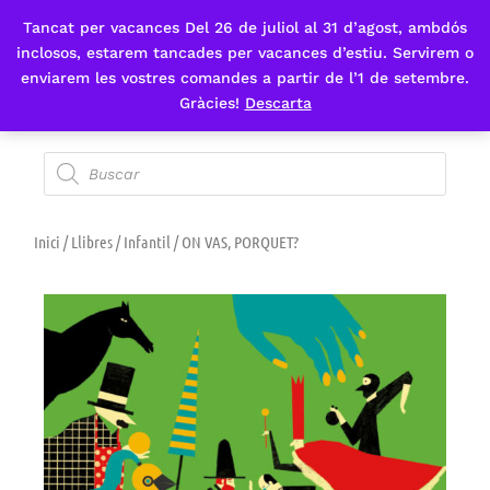
Tancat per vacances Del 26 de juliol al 31 d’agost, ambdós
Fes-te'n sòcia
inclosos, estarem tancades per vacances d’estiu. Servirem o
enviarem les vostres comandes a partir de l’1 de setembre.
Gràcies!
Descarta
Inici
/
Llibres
/
Infantil
/ ON VAS, PORQUET?