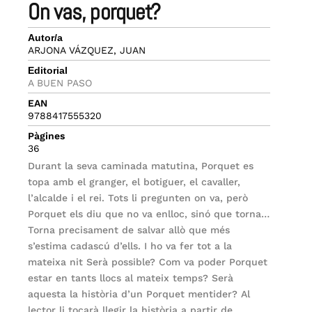
on vas, porquet?
Autor/a
ARJONA VÁZQUEZ, JUAN
Editorial
A BUEN PASO
EAN
9788417555320
Pàgines
36
Durant la seva caminada matutina, Porquet es
topa amb el granger, el botiguer, el cavaller,
l’alcalde i el rei. Tots li pregunten on va, però
Porquet els diu que no va enlloc, sinó que torna…
Torna precisament de salvar allò que més
s’estima cadascú d’ells. I ho va fer tot a la
mateixa nit Serà possible? Com va poder Porquet
estar en tants llocs al mateix temps? Serà
aquesta la història d’un Porquet mentider? Al
lector li tocarà llegir la història a partir de