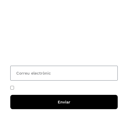
Subscriu-te
Vols estar al corrent dels actes i cursos que
organitzem i rebre les nostres recomanacions de
lectures? Subscriu-te al nostre butlletí i rebràs cada
15 dies una actualització amb totes les novetats
He acceptat i llegit la
política de privadesa
Enviar