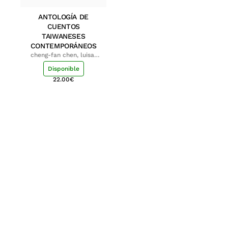
ANTOLOGÍA DE
CUENTOS
TAIWANESES
CONTEMPORÁNEOS
cheng-fan chen, luisa;
shu-ying chang, luisa
Disponible
22.00
€