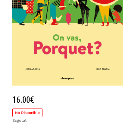
16.00
€
No Disponible
Esgotat