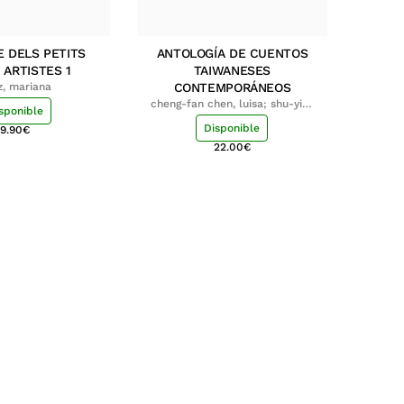
E DELS PETITS
ANTOLOGÍA DE CUENTOS
 ARTISTES 1
TAIWANESES
z, mariana
CONTEMPORÁNEOS
cheng-fan chen, luisa; shu-ying
sponible
chang, luisa
Disponible
9.90
€
22.00
€