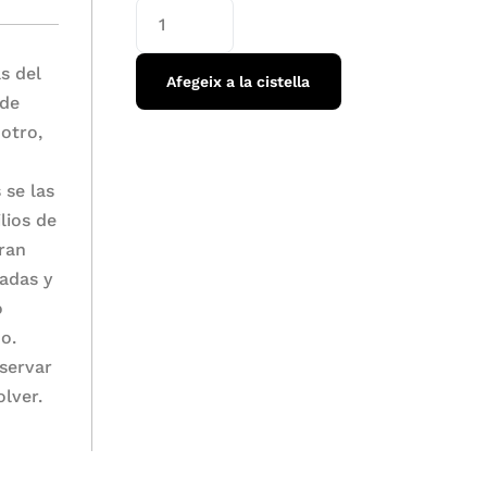
s del
Afegeix a la cistella
 de
 otro,
 se las
lios de
eran
ladas y
o
o.
nservar
lver.