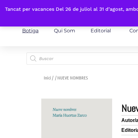
Fes-te'n sòcia
Tancat per vacances Del 26 de juliol al 31 d’agost, am
Botiga
Qui Som
Editorial
Con
Inici
/
/ NUEVE NOMBRES
nu
Autor/
Editori