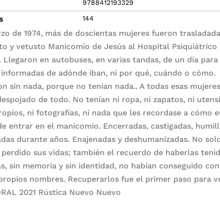
9788412193329
s
144
zo de 1974, más de doscientas mujeres fueron trasladada
to y vetusto Manicomio de Jesús al Hospital Psiquiátrico
. Llegaron en autobuses, en varias tandas, de un día para
r informadas de adónde iban, ni por qué, cuándo o cómo.
on sin nada, porque no tenían nada.. A todas esas mujeres
despojado de todo. No tenían ni ropa, ni zapatos, ni utensi
ropios, ni fotografías, ni nada que les recordase a cómo 
de entrar en el manicomio. Encerradas, castigadas, humil
das durante años. Enajenadas y deshumanizadas. No sol
 perdido sus vidas; también el recuerdo de haberlas tenid
as, sin memoria y sin identidad, no habían conseguido co
 propios nombres. Recuperarlos fue el primer paso para vo
RAL 2021 Rústica Nuevo Nuevo