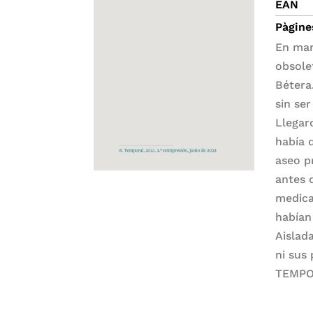
EAN
Pàgine
En mar
obsole
Bétera
sin se
Llegar
había 
aseo p
antes 
medica
habían
Aislad
ni sus
TEMPO