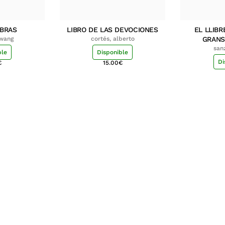
MBRAS
LIBRO DE LAS DEVOCIONES
EL LLIBR
hwang
cortés, alberto
GRANS
san
ble
Disponible
Di
€
15.00
€