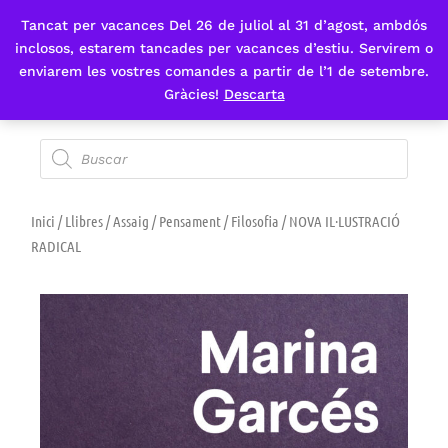
Tancat per vacances Del 26 de juliol al 31 d’agost, ambdós
Fes-te'n sòcia
inclosos, estarem tancades per vacances d’estiu. Servirem o
enviarem les vostres comandes a partir de l’1 de setembre.
Gràcies!
Descarta
Inici
/
Llibres
/
Assaig
/
Pensament
/
Filosofia
/ NOVA IL·LUSTRACIÓ
RADICAL