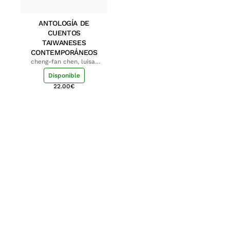
ANTOLOGÍA DE
CUENTOS
TAIWANESES
CONTEMPORÁNEOS
cheng-fan chen, luisa;
shu-ying chang, luisa
Disponible
22.00
€