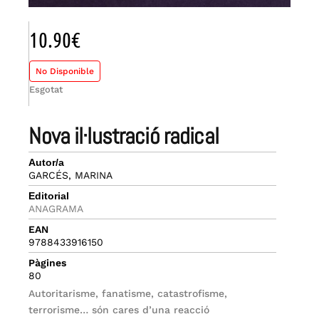
10.90
€
No Disponible
Esgotat
nova il·lustració radical
Autor/a
GARCÉS, MARINA
Editorial
ANAGRAMA
EAN
9788433916150
Pàgines
80
Autoritarisme, fanatisme, catastrofisme,
terrorisme… són cares d’una reacció