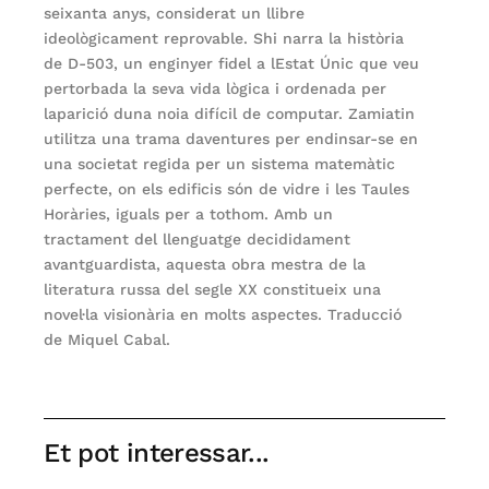
seixanta anys, considerat un llibre
ideològicament reprovable. Shi narra la història
de D-503, un enginyer fidel a lEstat Únic que veu
pertorbada la seva vida lògica i ordenada per
laparició duna noia difícil de computar. Zamiatin
utilitza una trama daventures per endinsar-se en
una societat regida per un sistema matemàtic
perfecte, on els edificis són de vidre i les Taules
Horàries, iguals per a tothom. Amb un
tractament del llenguatge decididament
avantguardista, aquesta obra mestra de la
literatura russa del segle XX constitueix una
novel·la visionària en molts aspectes. Traducció
de Miquel Cabal.
Et pot interessar...