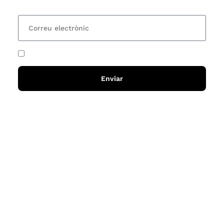
He acceptat i llegit la
política de privadesa
Enviar