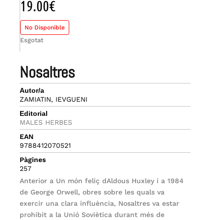
19.00
€
No Disponible
Esgotat
nosaltres
Autor/a
ZAMIATIN, IEVGUENI
Editorial
MALES HERBES
EAN
9788412070521
Pàgines
257
Anterior a Un món feliç dAldous Huxley i a 1984
de George Orwell, obres sobre les quals va
exercir una clara influència, Nosaltres va estar
prohibit a la Unió Soviètica durant més de