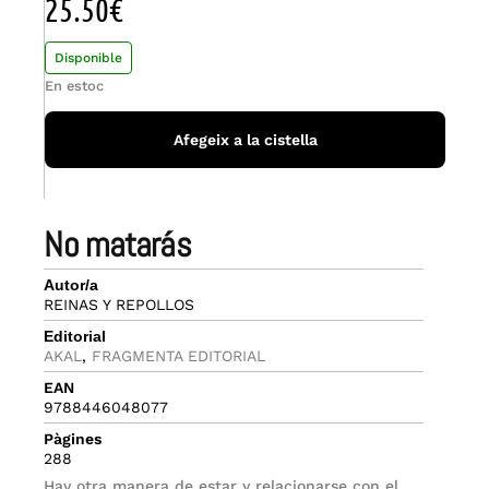
25.50
€
Disponible
En estoc
Afegeix a la cistella
no matarás
Autor/a
REINAS Y REPOLLOS
Editorial
AKAL
,
FRAGMENTA EDITORIAL
EAN
9788446048077
Pàgines
288
Hay otra manera de estar y relacionarse con el