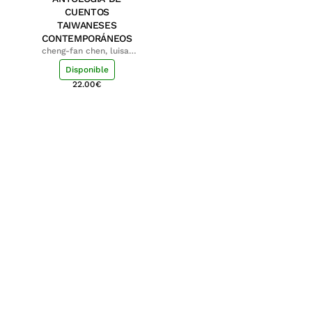
CUENTOS
TAIWANESES
CONTEMPORÁNEOS
cheng-fan chen, luisa;
shu-ying chang, luisa
Disponible
22.00
€