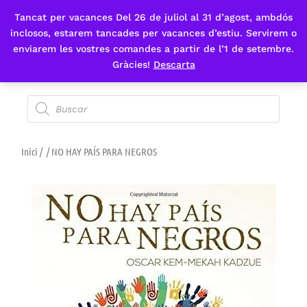
Tancat per vacances Del 26 de juliol al 31 d’agost, ambdós
Fes-te'n sòcia
inclosos, estarem tancades per vacances d’estiu. Servirem o
enviarem les vostres comandes a partir de l’1 de setembre.
Gràcies!
Descarta
Inici
/
/ NO HAY PAÍS PARA NEGROS