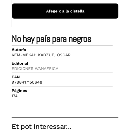
Afegeix a la cistella
no hay país para negros
Autor/a
KEM-MEKAH KADZUE, OSCAR
Editorial
EDICIONES WANAFRICA
EAN
9788417150648
Pàgines
174
Et pot interessar...