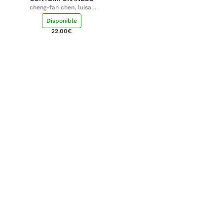
cheng-fan chen, luisa;
shu-ying chang, luisa
Disponible
22.00
€