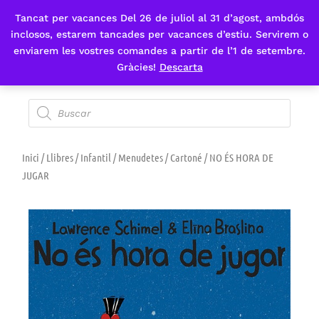
Tancat per vacances Del 26 de juliol al 31 d’agost, ambdós
Fes-te'n sòcia
inclosos, estarem tancades per vacances d’estiu. Servirem o
enviarem les vostres comandes a partir de l’1 de setembre.
Gràcies!
Descarta
Inici
/
Llibres
/
Infantil
/
Menudetes / Cartoné
/ NO ÉS HORA DE
JUGAR