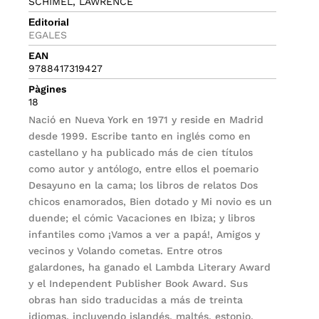
SCHIMEL, LAWRENCE
Editorial
EGALES
EAN
9788417319427
Pàgines
18
Nació en Nueva York en 1971 y reside en Madrid
desde 1999. Escribe tanto en inglés como en
castellano y ha publicado más de cien títulos
como autor y antólogo, entre ellos el poemario
Desayuno en la cama; los libros de relatos Dos
chicos enamorados, Bien dotado y Mi novio es un
duende; el cómic Vacaciones en Ibiza; y libros
infantiles como ¡Vamos a ver a papá!, Amigos y
vecinos y Volando cometas. Entre otros
galardones, ha ganado el Lambda Literary Award
y el Independent Publisher Book Award. Sus
obras han sido traducidas a más de treinta
idiomas, incluyendo islandés, maltés, estonio,