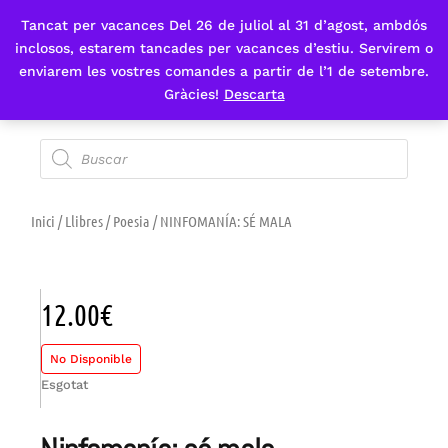
Tancat per vacances Del 26 de juliol al 31 d’agost, ambdós
Fes-te'n sòcia
inclosos, estarem tancades per vacances d’estiu. Servirem o
enviarem les vostres comandes a partir de l’1 de setembre.
Gràcies!
Descarta
Inici
/
Llibres
/
Poesia
/ NINFOMANÍA: SÉ MALA
12.00
€
No Disponible
Esgotat