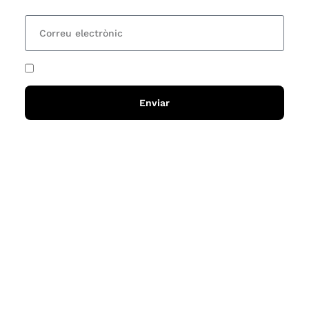
He acceptat i llegit la
política de privadesa
Enviar