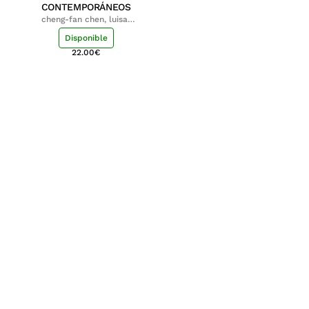
CONTEMPORÁNEOS
cheng-fan chen, luisa;
shu-ying chang, luisa
Disponible
22.00
€