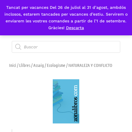
Tancat per vacances Del 26 de juliol al 31 d’agost, ambdós
Fes-te'n sòcia
inclosos, estarem tancades per vacances d’estiu. Servirem o
enviarem les vostres comandes a partir de l’1 de setembre.
Gràcies!
Descarta
Inici
/
Llibres
/
Assaig
/
Ecologisme
/ NATURALEZA Y CONFLICTO