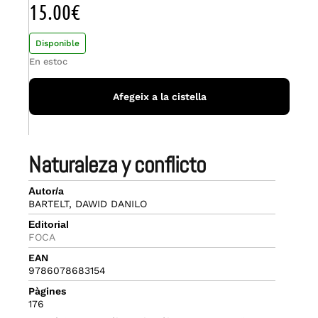
15.00
€
Disponible
En estoc
Afegeix a la cistella
naturaleza y conflicto
Autor/a
BARTELT, DAWID DANILO
Editorial
FOCA
EAN
9786078683154
Pàgines
176