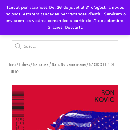
Tancat per vacances Del 26 de juliol al 31 d’agost, ambdós
Fes-te'n sòcia
inclosos, estarem tancades per vacances d’estiu. Servirem o
enviarem les vostres comandes a partir de l’1 de setembre.
Gràcies!
Descarta
Inici
/
Llibres
/
Narrativa
/
Narr. Nordamericana
/ NACIDO EL 4 DE
JULIO