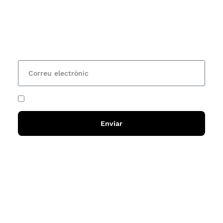
Vols estar al corrent dels actes i cursos que
organitzem i rebre les nostres recomanacions de
lectures? Subscriu-te al nostre butlletí i rebràs cada
15 dies una actualització amb totes les novetats
He acceptat i llegit la
política de privadesa
Enviar