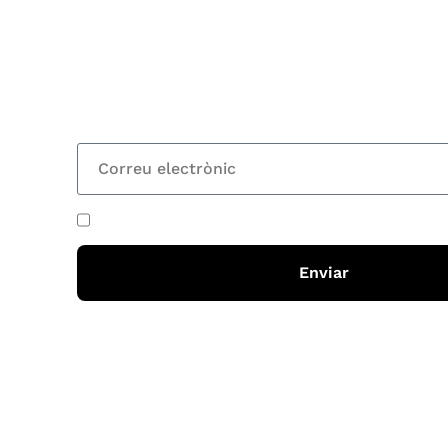
Vols estar al corrent dels actes i cursos que or
rebre les nostres recomanacions de lectures? S
nostre butlletí i rebràs cada 15 dies una actual
totes les novetats
He acceptat i llegit la
política de privadesa
Enviar