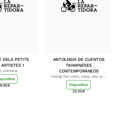
E DELS PETITS
ANTOLOGÍA DE CUENTOS
 ARTISTES 1
TAIWANESES
z, mariana
CONTEMPORÁNEOS
cheng-fan chen, luisa; shu-ying
sponible
chang, luisa
Disponible
9.90
€
22.00
€