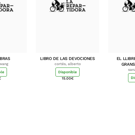
MBRAS
LIBRO DE LAS DEVOCIONES
EL LLIBR
hwang
cortés, alberto
GRANS
san
ble
Disponible
Di
€
15.00
€