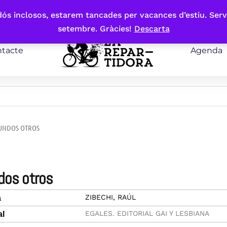
bdós inclosos, estarem tancades per vacances d’estiu. Serv
setembre. Gràcies!
Descarta
tacte
Agenda
UNDOS OTROS
ndos otros
ZIBECHI, RAÚL
a
EGALES. EDITORIAL GAI Y LESBIANA
al