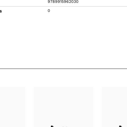
9789915962030
s
0