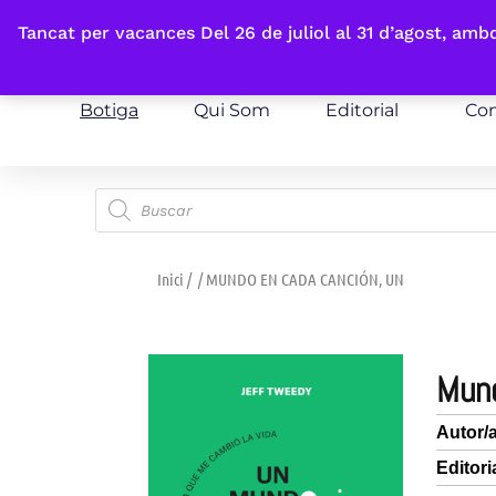
Fes-te'n sòcia
Tancat per vacances Del 26 de juliol al 31 d’agost, am
Botiga
Qui Som
Editorial
Con
Inici
/
/ MUNDO EN CADA CANCIÓN, UN
mu
Autor/
Editori