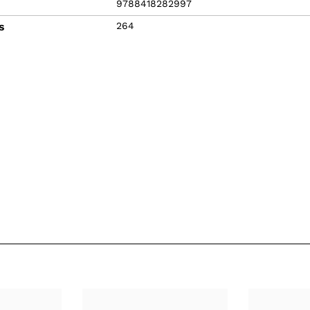
9788418282997
s
264