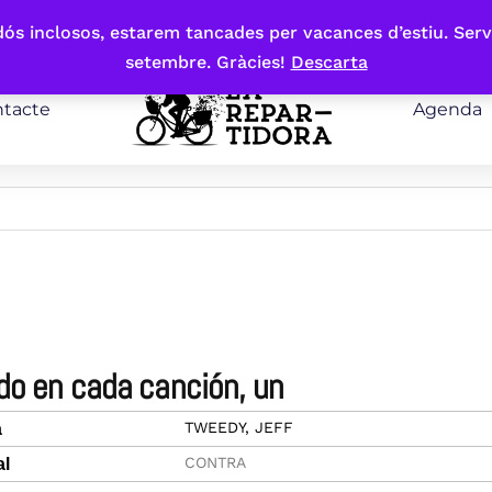
bdós inclosos, estarem tancades per vacances d’estiu. Serv
setembre. Gràcies!
Descarta
tacte
Agenda
ndo en cada canción, un
TWEEDY, JEFF
a
CONTRA
al