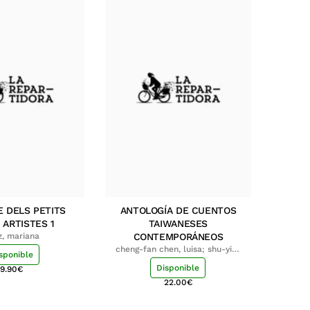
E DELS PETITS
ANTOLOGÍA DE CUENTOS
 ARTISTES 1
TAIWANESES
z, mariana
CONTEMPORÁNEOS
cheng-fan chen, luisa; shu-ying
sponible
chang, luisa
Disponible
9.90
€
22.00
€