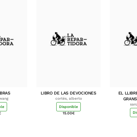
MBRAS
LIBRO DE LAS DEVOCIONES
EL LLIBR
hwang
cortés, alberto
GRANS
san
ble
Disponible
Di
€
15.00
€