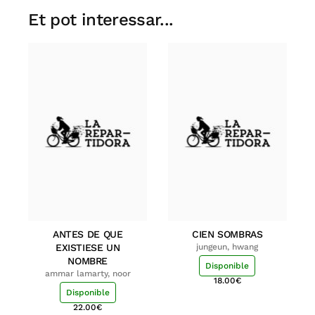
Et pot interessar...
ANTES DE QUE
CIEN SOMBRAS
EXISTIESE UN
jungeun, hwang
NOMBRE
Disponible
ammar lamarty, noor
18.00
€
Disponible
22.00
€