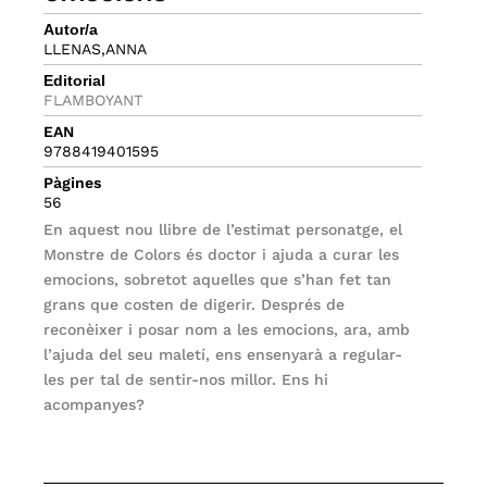
Autor/a
LLENAS,ANNA
Editorial
FLAMBOYANT
EAN
9788419401595
Pàgines
56
En aquest nou llibre de l’estimat personatge, el
Monstre de Colors és doctor i ajuda a curar les
emocions, sobretot aquelles que s’han fet tan
grans que costen de digerir. Després de
reconèixer i posar nom a les emocions, ara, amb
l’ajuda del seu maletí, ens ensenyarà a regular-
les per tal de sentir-nos millor. Ens hi
acompanyes?