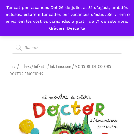
Tancat per vacances Del 26 de juliol al 31 d’agost, ambdós
Fes-te'n sòcia
inclosos, estarem tancades per vacances d’estiu. Servirem o
enviarem les vostres comandes a partir de l’1 de setembre.
Gràcies!
Descarta
Inici
/
Llibres
/
Infantil
/
Inf. Emocions
/ MONSTRE DE COLORS
DOCTOR EMOCIONS