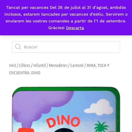
Tancat per vacances Del 26 de juliol al 31 d’agost, ambdós
Fes-te'n sòcia
inclosos, estarem tancades per vacances d’estiu. Servirem o
enviarem les vostres comandes a partir de l’1 de setembre.
Gràcies!
Descarta
Inici
/
Llibres
/
Infantil
/
Menudetes / Cartoné
/ MIRA, TOCA Y
ENCUENTRA. DINO