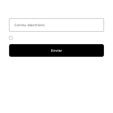
lectures? Subscriu-te al nostre butlletí i rebràs cada
15 dies una actualització amb totes les novetats
He acceptat i llegit la
política de privadesa
Enviar